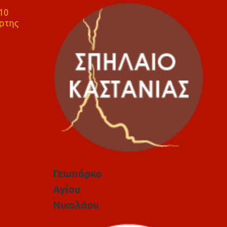
10
ρτης
Γεωπάρκο
Αγίου
Νικολάου