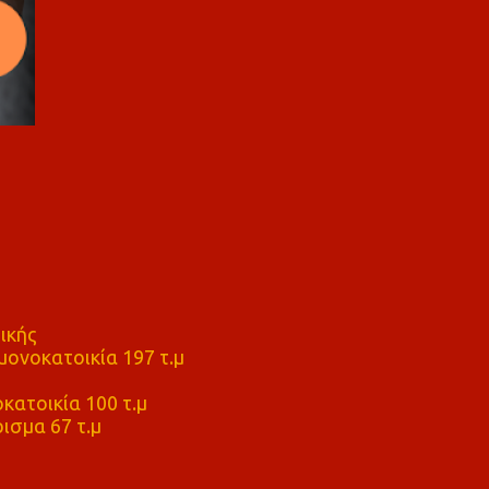
ικής
ονοκατοικία 197 τ.μ
μ
κατοικία 100 τ.μ
ισμα 67 τ.μ