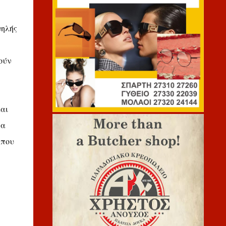
ψηλής
τούν
αι
να
 που