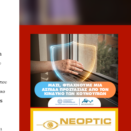
n
ν
του
ριο
’s
ι