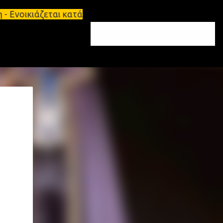
άζεται κατάστημα 134 τ.μ, με υπόγειο 124τ.μ και π