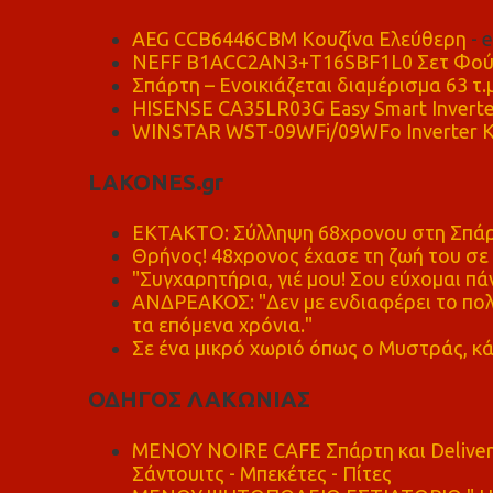
AEG CCB6446CBM Κουζίνα Ελεύθερη
- 
NEFF B1ACC2AN3+T16SBF1L0 Σετ Φού
Σπάρτη – Ενοικιάζεται διαμέρισμα 63 τ.
HISENSE CA35LR03G Easy Smart Inverte
WINSTAR WST-09WFi/09WFo Inverter Κ
LAKONES.gr
ΕΚΤΑΚΤΟ: Σύλληψη 68χρονου στη Σπάρτ
Θρήνος! 48χρονος έχασε τη ζωή του σ
"Συγχαρητήρια, γιέ μου! Σου εύχομαι πάν
ΑΝΔΡΕΑΚΟΣ: "Δεν με ενδιαφέρει το πολι
τα επόμενα χρόνια."
Σε ένα μικρό χωριό όπως ο Μυστράς, κά
ΟΔΗΓΟΣ ΛΑΚΩΝΙΑΣ
MENOY NOIRE CAFE Σπάρτη και Delive
Σάντουιτς - Μπεκέτες - Πίτες