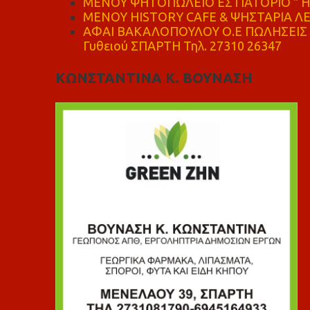
ΜΕΝΟΥ ΨΗΤΟΠΩΛΕΙΟ ΕΣΤΙΑΤΟΡΙΟ " Η 
ΜΕΝΟΥ HISTORY CAFE & ΨΗΣΤΑΡΙΑ ΛΕΩ
ΑΦΑΙ ΒΑΚΑΛΟΠΟΥΛΟΥ Ο.Ε ΠΩΛΗΣΕΙΣ 
Γυθειού ΣΠΑΡΤΗ Τηλ. 27310 26347
ΚΩΝΣΤΑΝΤΙΝΑ Κ. ΒΟΥΝΑΣΗ