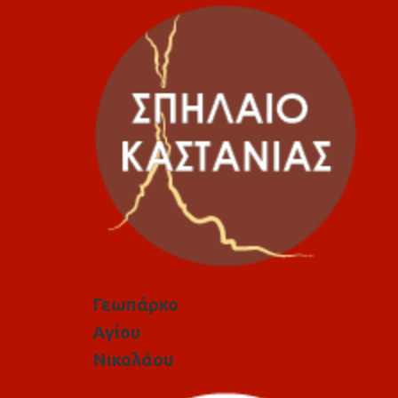
Γεωπάρκο
Αγίου
Νικολάου