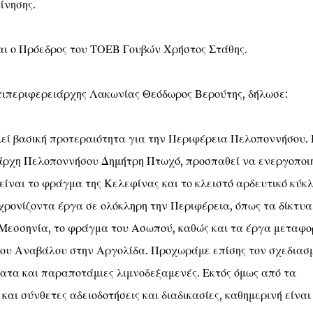
ίνησης.
αι ο Πρόεδρος του ΤΟΕΒ Γουβών Χρήστος Στάθης.
τιπεριφερειάρχης Λακωνίας Θεόδωρος Βερούτης, δήλωσε:
λεί βασική προτεραιότητα για την Περιφέρεια Πελοποννήσου.
άρχη Πελοποννήσου Δημήτρη Πτωχό, προσπαθεί να ενεργοποι
είναι το φράγμα της Κελεφίνας και το κλειστό αρδευτικό κύκ
χρονίζοντα έργα σε ολόκληρη την Περιφέρεια, όπως τα δίκτυα
 Μεσσηνία, το φράγμα του Ασωπού, καθώς και τα έργα μεταφο
 του Αναβάλου στην Αργολίδα. Προχωράμε επίσης τον σχεδιασ
ατα και παραποτάμιες λιμνοδεξαμενές. Εκτός όμως από τα
ι σύνθετες αδειοδοτήσεις και διαδικασίες, καθημερινή είναι