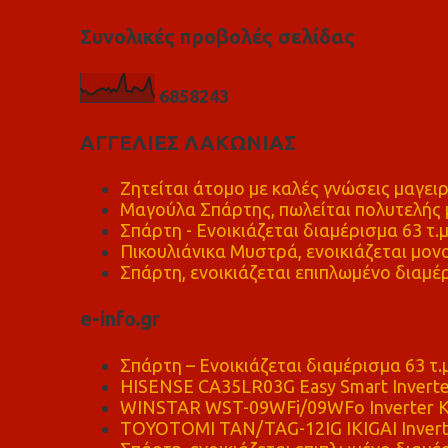
Συνολικές προβολές σελίδας
6
8
5
8
2
4
3
ΑΓΓΕΛΙΕΣ ΛΑΚΩΝΙΑΣ
Ζητείται άτομο με καλές γνώσεις μαγειρ
Μαγούλα Σπάρτης, πωλείται πολυτελής μ
Σπάρτη - Ενοικιάζεται διαμέρισμα 63 τ.
Πικουλιάνικα Μυστρά, ενοικιάζεται μονο
Σπάρτη, ενοικιάζεται επιπλωμένο διαμέρ
e-info.gr
Σπάρτη – Ενοικιάζεται διαμέρισμα 63 τ.
HISENSE CA35LR03G Easy Smart Inverte
WINSTAR WST-09WFi/09WFo Inverter Κ
TOYOTOMI TAN/TAG-12IG IKIGAI Invert