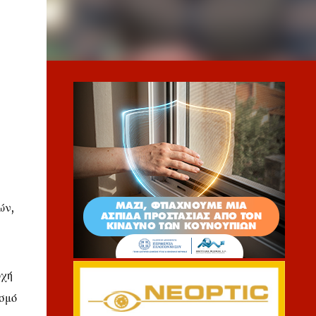
ών,
οχή
σμό