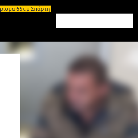
έρισμα 65τ.μ Σπάρτη - πωλείται τριάρι διαμέρισμα 