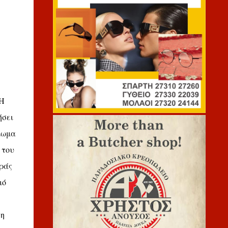
 Η
ήσει
λωμα
 του
ράς
μό
 η