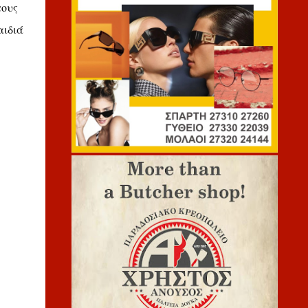
τους
αιδιά