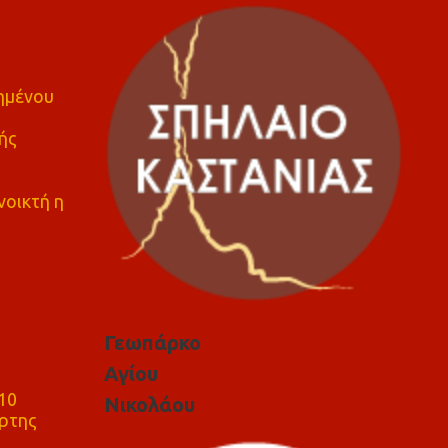
πημένου
ής
νοικτή η
Γεωπάρκο
Αγίου
10
Νικολάου
ρτης