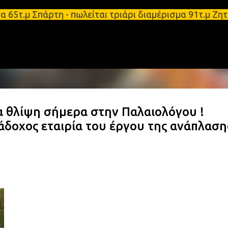
Μετάβαση στο κύριο περιεχόμενο
α 65τ.μ Σπάρτη - πωλείται τριάρι διαμέρισμα 91τ.μ
θλίψη σήμερα στην Παλαιολόγου !
άδοχος εταιρία του έργου της ανάπλαση