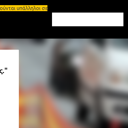
 Ζητούνται υπάλληλοι σε Μολάους και Μονεμβάσια Σπ
ς."