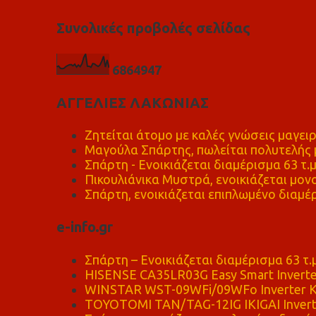
Συνολικές προβολές σελίδας
6
8
6
4
9
4
7
ΑΓΓΕΛΙΕΣ ΛΑΚΩΝΙΑΣ
Ζητείται άτομο με καλές γνώσεις μαγειρ
Μαγούλα Σπάρτης, πωλείται πολυτελής μ
Σπάρτη - Ενοικιάζεται διαμέρισμα 63 τ.
Πικουλιάνικα Μυστρά, ενοικιάζεται μονο
Σπάρτη, ενοικιάζεται επιπλωμένο διαμέρ
e-info.gr
Σπάρτη – Ενοικιάζεται διαμέρισμα 63 τ.
HISENSE CA35LR03G Easy Smart Inverte
WINSTAR WST-09WFi/09WFo Inverter Κ
TOYOTOMI TAN/TAG-12IG IKIGAI Invert