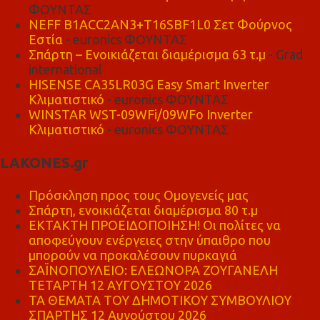
ΦΟΥΝΤΑΣ
NEFF B1ACC2AN3+T16SBF1L0 Σετ Φούρνος
Εστία
- euronics ΦΟΥΝΤΑΣ
Σπάρτη – Ενοικιάζεται διαμέρισμα 63 τ.μ
- Grad
international
HISENSE CA35LR03G Easy Smart Inverter
Κλιματιστικό
- euronics ΦΟΥΝΤΑΣ
WINSTAR WST-09WFi/09WFo Inverter
Κλιματιστικό
- euronics ΦΟΥΝΤΑΣ
LAKONES.gr
Πρόσκληση προς τους Ομογενείς μας
Σπάρτη, ενοικιάζεται διαμέρισμα 80 τ.μ
ΕΚΤΑΚΤΗ ΠΡΟΕΙΔΟΠΟΙΗΣΗ! Οι πολίτες να
αποφεύγουν ενέργειες στην ύπαιθρο που
μπορούν να προκαλέσουν πυρκαγιά
ΣΑΪΝΟΠΟΥΛΕΙΟ: ΕΛΕΩΝΟΡΑ ΖΟΥΓΑΝΕΛΗ
ΤΕΤΑΡΤΗ 12 ΑΥΓΟΥΣΤΟΥ 2026
ΤΑ ΘΕΜΑΤΑ ΤΟΥ ΔΗΜΟΤΙΚΟΥ ΣΥΜΒΟΥΛΙΟΥ
ΣΠΑΡΤΗΣ 12 Αυγούστου 2026