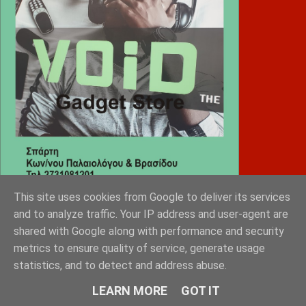
This site uses cookies from Google to deliver its services
and to analyze traffic. Your IP address and user-agent are
Diafimistes.gr
shared with Google along with performance and security
metrics to ensure quality of service, generate usage
statistics, and to detect and address abuse.
LEARN MORE
GOT IT