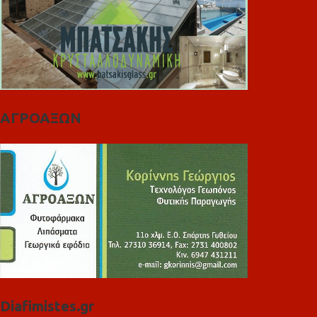
ΑΓΡΟΑΞΩΝ
Diafimistes.gr