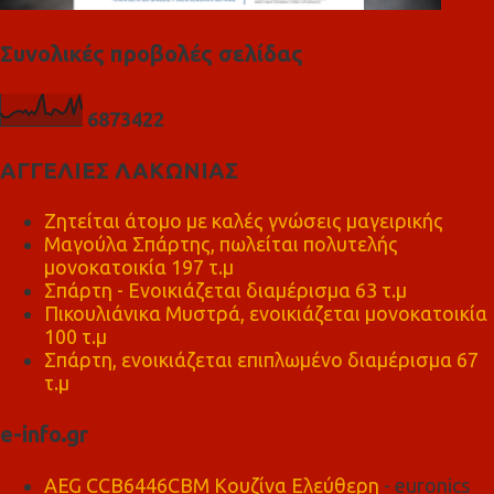
Συνολικές προβολές σελίδας
6
8
7
3
4
2
2
ΑΓΓΕΛΙΕΣ ΛΑΚΩΝΙΑΣ
Ζητείται άτομο με καλές γνώσεις μαγειρικής
Μαγούλα Σπάρτης, πωλείται πολυτελής
μονοκατοικία 197 τ.μ
Σπάρτη - Ενοικιάζεται διαμέρισμα 63 τ.μ
Πικουλιάνικα Μυστρά, ενοικιάζεται μονοκατοικία
100 τ.μ
Σπάρτη, ενοικιάζεται επιπλωμένο διαμέρισμα 67
τ.μ
e-info.gr
AEG CCB6446CBM Κουζίνα Ελεύθερη
- euronics