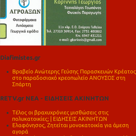
Diafimistes.gr
Βραβείο Ανώτερης Γεύσης Παρασκευών Κρέατος
στο παραδοσιακό κρεοπωλείο ΑΝΟΥΣΟΣ στη
Σπάρτη
RETV.gr ΝΕΑ - ΕΙΔΗΣΕΙΣ ΑΚΙΝΗΤΩΝ
Τέλος οι βραχυχρόνιες μισθώσεις στις
πολυκατοικίες; | ΕΙΔΗΣΕΙΣ ΑΚΙΝΗΤΩΝ
Ελαφόνησος, Ζητείται μονοκατοικία για άμεση
αγορά