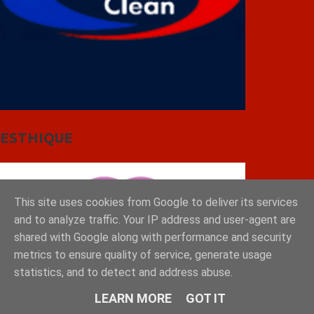
ESTHIQUE
This site uses cookies from Google to deliver its services
and to analyze traffic. Your IP address and user-agent are
shared with Google along with performance and security
metrics to ensure quality of service, generate usage
statistics, and to detect and address abuse.
LEARN MORE
GOT IT