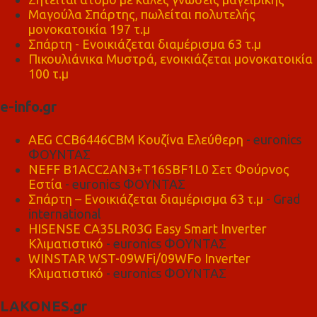
Μαγούλα Σπάρτης, πωλείται πολυτελής
μονοκατοικία 197 τ.μ
Σπάρτη - Ενοικιάζεται διαμέρισμα 63 τ.μ
Πικουλιάνικα Μυστρά, ενοικιάζεται μονοκατοικία
100 τ.μ
e-info.gr
AEG CCB6446CBM Κουζίνα Ελεύθερη
- euronics
ΦΟΥΝΤΑΣ
NEFF B1ACC2AN3+T16SBF1L0 Σετ Φούρνος
Εστία
- euronics ΦΟΥΝΤΑΣ
Σπάρτη – Ενοικιάζεται διαμέρισμα 63 τ.μ
- Grad
international
HISENSE CA35LR03G Easy Smart Inverter
Κλιματιστικό
- euronics ΦΟΥΝΤΑΣ
WINSTAR WST-09WFi/09WFo Inverter
Κλιματιστικό
- euronics ΦΟΥΝΤΑΣ
LAKONES.gr