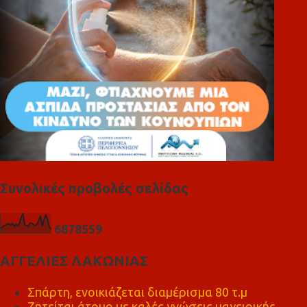
Συνολικές προβολές σελίδας
6
8
7
8
5
5
9
ΑΓΓΕΛΙΕΣ ΛΑΚΩΝΙΑΣ
Σπάρτη, ενοικιάζεται διαμέρισμα 80 τ.μ
Ζητείται άτομο με καλές γνώσεις μαγειρικής