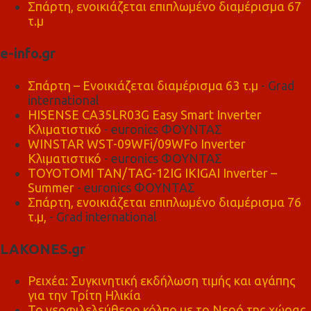
Σπάρτη, ενοικιάζεται επιπλωμένο διαμέρισμα 67
τ.μ
e-info.gr
Σπάρτη – Ενοικιάζεται διαμέρισμα 63 τ.μ
- Grad
international
HISENSE CA35LR03G Easy Smart Inverter
Κλιματιστικό
- euronics ΦΟΥΝΤΑΣ
WINSTAR WST-09WFi/09WFo Inverter
Κλιματιστικό
- euronics ΦΟΥΝΤΑΣ
TOYOTOMI TAN/TAG-12IG IKIGAI Inverter –
Summer
- euronics ΦΟΥΝΤΑΣ
Σπάρτη, ενοικιάζεται επιπλωμένο διαμέρισμα 76
τ.μ,
- Grad international
LAKONES.gr
Ρειχέα: Συγκινητική εκδήλωση τιμής και αγάπης
για την Τρίτη Ηλικία
Το νεοφιλελεύθερο κόλπο με το Νερό της χώρας