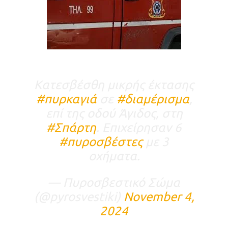
Κατεσβέσθη μικρής έκτασης
#πυρκαγιά
σε
#διαμέρισμα
,
επί της οδού Άγιδος, στη
#Σπάρτη
. Επιχείρησαν 6
#πυροσβέστες
με 3
οχήματα.
— Πυροσβεστικό Σώμα
(@pyrosvestiki)
November 4,
2024