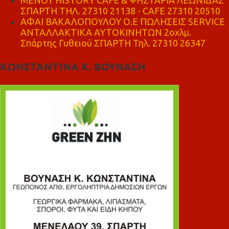
ΣΠΑΡΤΗ ΤΗΛ. 27310 21138 - CAFE 27310 20510
ΑΦΑΙ ΒΑΚΑΛΟΠΟΥΛΟΥ Ο.Ε ΠΩΛΗΣΕΙΣ SERVICE
ΑΝΤΑΛΛΑΚΤΙΚΑ ΑΥΤΟΚΙΝΗΤΩΝ 2οχλμ.
Σπάρτης Γυθειού ΣΠΑΡΤΗ Τηλ. 27310 26347
ΚΩΝΣΤΑΝΤΙΝΑ Κ. ΒΟΥΝΑΣΗ