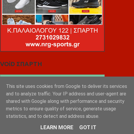
VOiD ΣΠΑΡΤΗ
This site uses cookies from Google to deliver its services
and to analyze traffic. Your IP address and user-agent are
shared with Google along with performance and security
metrics to ensure quality of service, generate usage
statistics, and to detect and address abuse.
LEARN MORE
GOT IT