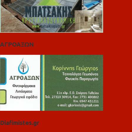
ΑΓΡΟΑΞΩΝ
Diafimistes.gr