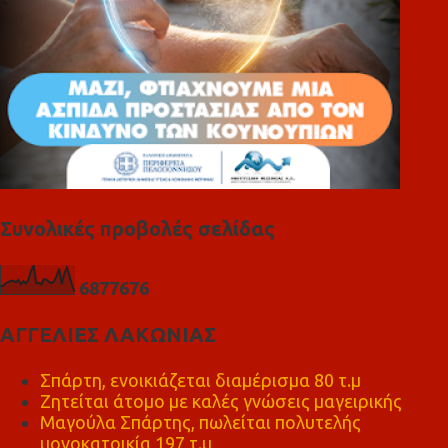
Συνολικές προβολές σελίδας
6
8
7
7
6
7
6
ΑΓΓΕΛΙΕΣ ΛΑΚΩΝΙΑΣ
Σπάρτη, ενοικιάζεται διαμέρισμα 80 τ.μ
Ζητείται άτομο με καλές γνώσεις μαγειρικής
Μαγούλα Σπάρτης, πωλείται πολυτελής
μονοκατοικία 197 τ.μ