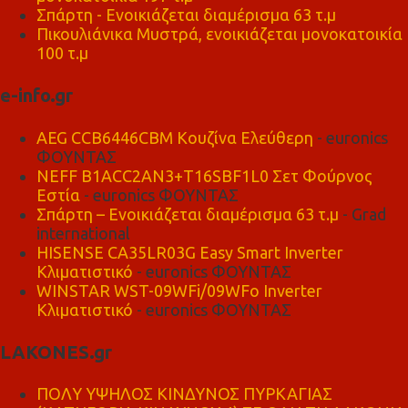
Σπάρτη - Ενοικιάζεται διαμέρισμα 63 τ.μ
Πικουλιάνικα Μυστρά, ενοικιάζεται μονοκατοικία
100 τ.μ
e-info.gr
AEG CCB6446CBM Κουζίνα Ελεύθερη
- euronics
ΦΟΥΝΤΑΣ
NEFF B1ACC2AN3+T16SBF1L0 Σετ Φούρνος
Εστία
- euronics ΦΟΥΝΤΑΣ
Σπάρτη – Ενοικιάζεται διαμέρισμα 63 τ.μ
- Grad
international
HISENSE CA35LR03G Easy Smart Inverter
Κλιματιστικό
- euronics ΦΟΥΝΤΑΣ
WINSTAR WST-09WFi/09WFo Inverter
Κλιματιστικό
- euronics ΦΟΥΝΤΑΣ
LAKONES.gr
ΠΟΛΥ ΥΨΗΛΟΣ ΚΙΝΔΥΝΟΣ ΠΥΡΚΑΓΙΑΣ