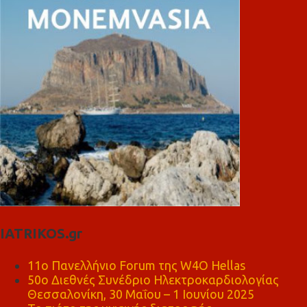
IATRIKOS.gr
11ο Πανελλήνιο Forum της W4O Hellas
50ο Διεθνές Συνέδριο Ηλεκτροκαρδιολογίας
Θεσσαλονίκη, 30 Μαΐου – 1 Ιουνίου 2025