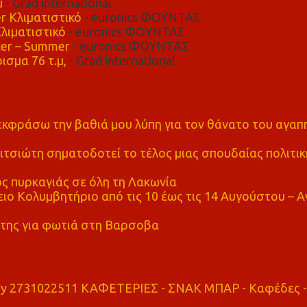
μ
- Grad international
r Κλιματιστικό
- euronics ΦΟΥΝΤΑΣ
λιματιστικό
- euronics ΦΟΥΝΤΑΣ
er – Summer
- euronics ΦΟΥΝΤΑΣ
ισμα 76 τ.μ,
- Grad international
α εκφράσω την βαθιά μου λύπη για τον θάνατο του αγα
τσιώτη σηματοδοτεί το τέλος μιας σπουδαίας πολιτικ
ς πυρκαγιάς σε όλη τη Λακωνία
ο Κολυμβητήριο από τις 10 έως τις 14 Αυγούστου – Α
της για φωτιά στη Βαρσοβα
ry 2731022511 ΚΑΦΕΤΕΡΙΕΣ - ΣΝΑΚ ΜΠΑΡ - Καφέδες -