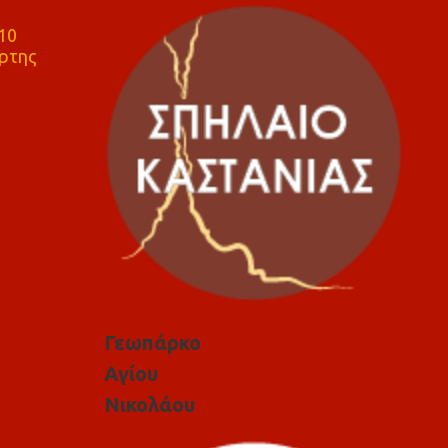
10
ρτης
Γεωπάρκο
Αγίου
Νικολάου