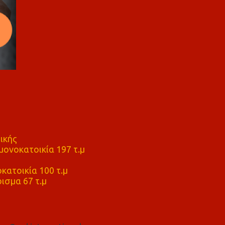
ικής
ονοκατοικία 197 τ.μ
μ
κατοικία 100 τ.μ
ισμα 67 τ.μ