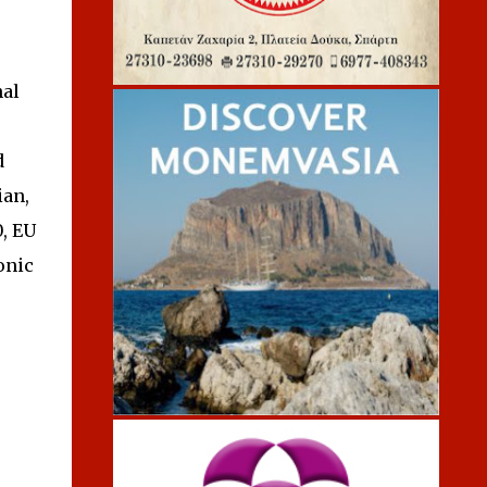
nal
d
ian,
, EU
onic