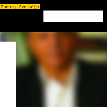
πάρτη - Ενοικιάζεται επιπλωμένο διαμέρισμα 65τ.μ 