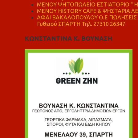
ΜΕΝΟΥ ΨΗΤΟΠΩΛΕΙΟ ΕΣΤΙΑΤΟΡΙΟ " Η 
ΜΕΝΟΥ HISTORY CAFE & ΨΗΣΤΑΡΙΑ ΛΕΩ
ΑΦΑΙ ΒΑΚΑΛΟΠΟΥΛΟΥ Ο.Ε ΠΩΛΗΣΕΙΣ 
Γυθειού ΣΠΑΡΤΗ Τηλ. 27310 26347
ΚΩΝΣΤΑΝΤΙΝΑ Κ. ΒΟΥΝΑΣΗ