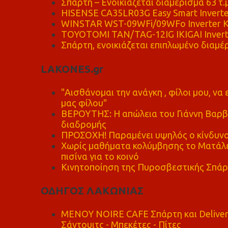
Σπάρτη – Ενοικιάζεται διαμέρισμα 63 τ.
HISENSE CA35LR03G Easy Smart Inverte
WINSTAR WST-09WFi/09WFo Inverter Κ
TOYOTOMI TAN/TAG-12IG IKIGAI Invert
Σπάρτη, ενοικιάζεται επιπλωμένο διαμέρ
LAKONES.gr
"Αισθάνομαι την ανάγκη , φίλοι μου, ν
μας φίλου"
ΒΕΡΟΥΤΗΣ: Η απώλεια του Γιάννη Βαρβι
διαδρομής
ΠΡΟΣΟΧΗ! Παραμένει υψηλός ο κίνδυνο
Χωρίς μαθήματα κολύμβησης το Ματάλει
πισίνα για το κοινό
Κινητοποίηση της Πυροσβεστικής Σπάρ
ΟΔΗΓΟΣ ΛΑΚΩΝΙΑΣ
MENOY NOIRE CAFE Σπάρτη και Delive
Σάντουιτς - Μπεκέτες - Πίτες