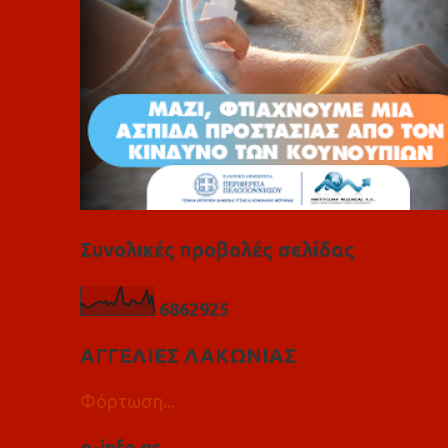
Συνολικές προβολές σελίδας
6
8
6
2
9
2
5
ΑΓΓΕΛΙΕΣ ΛΑΚΩΝΙΑΣ
Φόρτωση...
e-info.gr