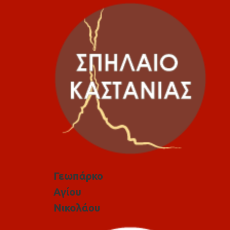
Γεωπάρκο
Αγίου
Νικολάου