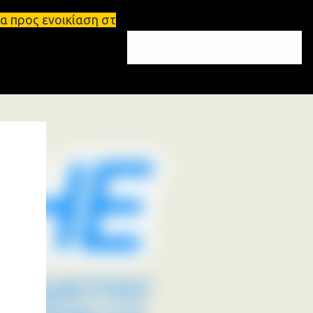
αση στη Σπάρτη Ενοικιάσεις διαμερισμάτων Σπάρτη κ