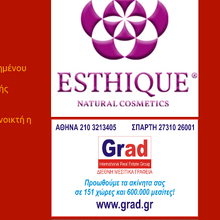
πημένου
ής
νοικτή η