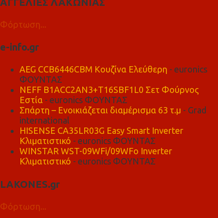
ΑΓΓΕΛΙΕΣ ΛΑΚΩΝΙΑΣ
Φόρτωση...
e-info.gr
AEG CCB6446CBM Κουζίνα Ελεύθερη
- euronics
ΦΟΥΝΤΑΣ
NEFF B1ACC2AN3+T16SBF1L0 Σετ Φούρνος
Εστία
- euronics ΦΟΥΝΤΑΣ
Σπάρτη – Ενοικιάζεται διαμέρισμα 63 τ.μ
- Grad
international
HISENSE CA35LR03G Easy Smart Inverter
Κλιματιστικό
- euronics ΦΟΥΝΤΑΣ
WINSTAR WST-09WFi/09WFo Inverter
Κλιματιστικό
- euronics ΦΟΥΝΤΑΣ
LAKONES.gr
Φόρτωση...