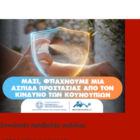
ό
λ
ι
α
Συνολικές προβολές σελίδας