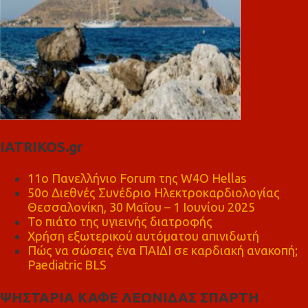
IATRIKOS.gr
11ο Πανελλήνιο Forum της W4O Hellas
50ο Διεθνές Συνέδριο Ηλεκτροκαρδιολογίας
Θεσσαλονίκη, 30 Μαΐου – 1 Ιουνίου 2025
Το πιάτο της υγιεινής διατροφής
Χρήση εξωτερικού αυτόματου απινιδωτή
Πώς να σώσεις ένα ΠΑΙΔΙ σε καρδιακή ανακοπή;
Paediatric BLS
ΨΗΣΤΑΡΙΑ ΚΑΦΕ ΛΕΩΝΙΔΑΣ ΣΠΑΡΤΗ