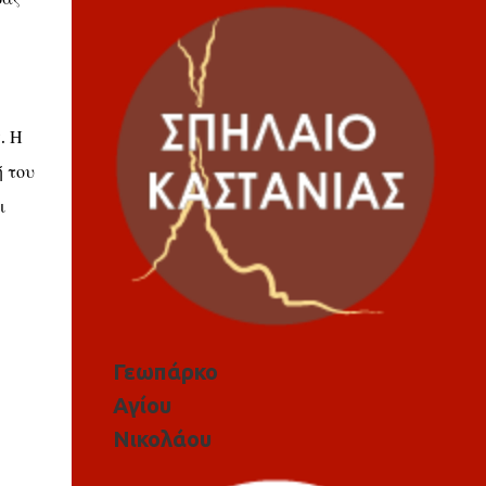
. Η
 του
ι
Γεωπάρκο
Αγίου
Νικολάου