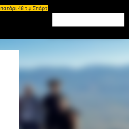
τάρι 48 τ.μ Σπάρτη - Ενοικιάζεται επιπλωμένο διαμέ