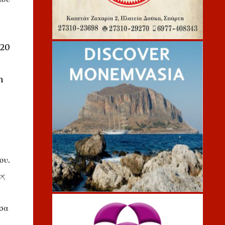
 20
n
ου.
υς
έσα