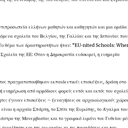
αντιπροσωπεία ελλήνων μαθητών και καθηγητών και μια ομάδα
μενα σχολεία του Βελγίου, της Γαλλίας και της Ισπανίας που
 Το θέμα των δραστηριοτήτων ήταν: “EU-nited Schools: Whe
ολεία της ΕΕ: Όταν η Δημοκρατία ευδοκιμεί, η ευημερία
τος πραγματοποιήθηκαν εκπαιδευτικές επισκέψεις, δράση στο
ή ενημέρωση από αρμόδιους φορείς εντός και εκτός του σχολεί
τες έγιναν επισκέψεις – ξεναγήσεις σε αρχαιολογικούς χώρο
 είναι η αρχαία Σπάρτη, το Σπίτι της Ευρώπης, το Άγαλμα του
άστρο της Μονεμβασίας και το γραφικό λιμάνι του Γυθείου μ
 συνείδησης και της γνωριμίας με τις παραδόσεις και τον