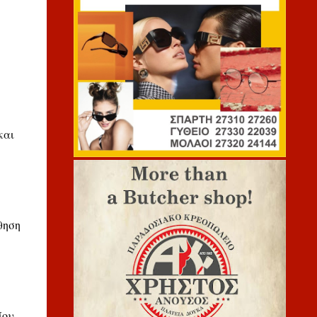
και
θηση
ίου