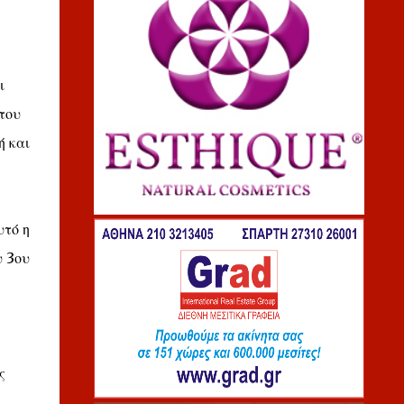
ι
του
ή και
υτό η
υ 3ου
ς