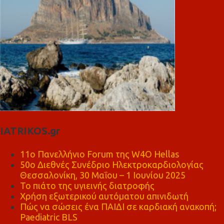
IATRIKOS.gr
11ο Πανελλήνιο Forum της W4O Hellas
50ο Διεθνές Συνέδριο Ηλεκτροκαρδιολογίας
Θεσσαλονίκη, 30 Μαΐου – 1 Ιουνίου 2025
Το πιάτο της υγιεινής διατροφής
Χρήση εξωτερικού αυτόματου απινιδωτή
Πώς να σώσεις ένα ΠΑΙΔΙ σε καρδιακή ανακοπή;
Paediatric BLS