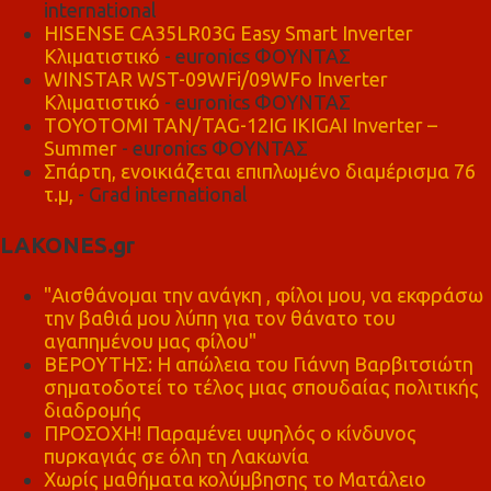
international
HISENSE CA35LR03G Easy Smart Inverter
Κλιματιστικό
- euronics ΦΟΥΝΤΑΣ
WINSTAR WST-09WFi/09WFo Inverter
Κλιματιστικό
- euronics ΦΟΥΝΤΑΣ
TOYOTOMI TAN/TAG-12IG IKIGAI Inverter –
Summer
- euronics ΦΟΥΝΤΑΣ
Σπάρτη, ενοικιάζεται επιπλωμένο διαμέρισμα 76
τ.μ,
- Grad international
LAKONES.gr
"Αισθάνομαι την ανάγκη , φίλοι μου, να εκφράσω
την βαθιά μου λύπη για τον θάνατο του
αγαπημένου μας φίλου"
ΒΕΡΟΥΤΗΣ: Η απώλεια του Γιάννη Βαρβιτσιώτη
σηματοδοτεί το τέλος μιας σπουδαίας πολιτικής
διαδρομής
ΠΡΟΣΟΧΗ! Παραμένει υψηλός ο κίνδυνος
πυρκαγιάς σε όλη τη Λακωνία
Χωρίς μαθήματα κολύμβησης το Ματάλειο