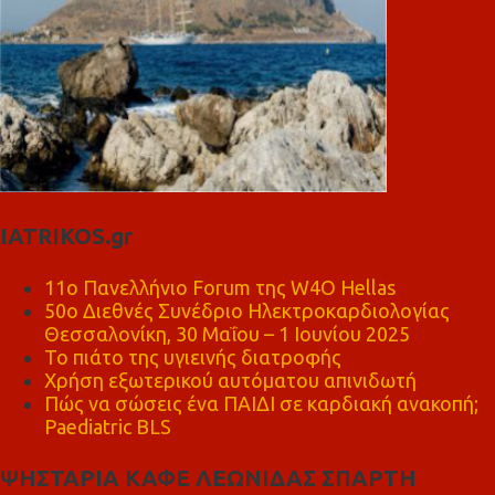
IATRIKOS.gr
11ο Πανελλήνιο Forum της W4O Hellas
50ο Διεθνές Συνέδριο Ηλεκτροκαρδιολογίας
Θεσσαλονίκη, 30 Μαΐου – 1 Ιουνίου 2025
Το πιάτο της υγιεινής διατροφής
Χρήση εξωτερικού αυτόματου απινιδωτή
Πώς να σώσεις ένα ΠΑΙΔΙ σε καρδιακή ανακοπή;
Paediatric BLS
ΨΗΣΤΑΡΙΑ ΚΑΦΕ ΛΕΩΝΙΔΑΣ ΣΠΑΡΤΗ