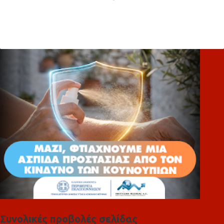
Σ
χ
ό
λ
ι
α
Συνολικές προβολές σελίδας