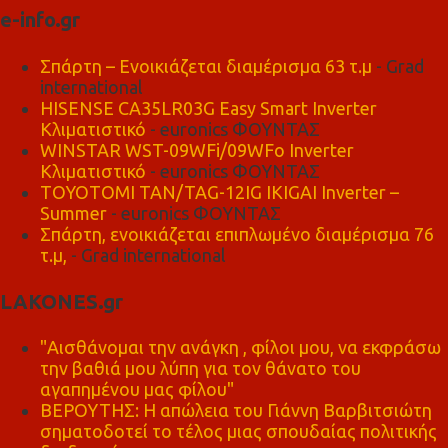
e-info.gr
Σπάρτη – Ενοικιάζεται διαμέρισμα 63 τ.μ
- Grad
international
HISENSE CA35LR03G Easy Smart Inverter
Κλιματιστικό
- euronics ΦΟΥΝΤΑΣ
WINSTAR WST-09WFi/09WFo Inverter
Κλιματιστικό
- euronics ΦΟΥΝΤΑΣ
TOYOTOMI TAN/TAG-12IG IKIGAI Inverter –
Summer
- euronics ΦΟΥΝΤΑΣ
Σπάρτη, ενοικιάζεται επιπλωμένο διαμέρισμα 76
τ.μ,
- Grad international
LAKONES.gr
"Αισθάνομαι την ανάγκη , φίλοι μου, να εκφράσω
την βαθιά μου λύπη για τον θάνατο του
αγαπημένου μας φίλου"
ΒΕΡΟΥΤΗΣ: Η απώλεια του Γιάννη Βαρβιτσιώτη
σηματοδοτεί το τέλος μιας σπουδαίας πολιτικής