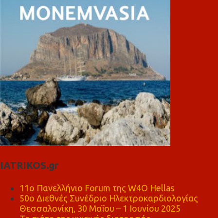
IATRIKOS.gr
11ο Πανελλήνιο Forum της W4O Hellas
50ο Διεθνές Συνέδριο Ηλεκτροκαρδιολογίας
Θεσσαλονίκη, 30 Μαΐου – 1 Ιουνίου 2025