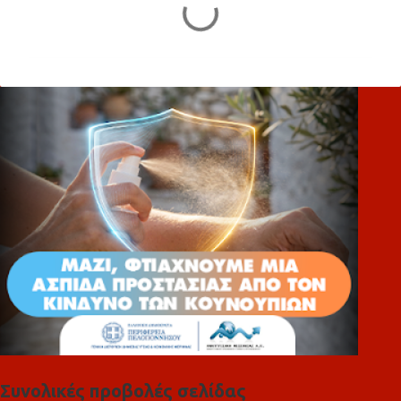
Σ
χ
ό
λ
ι
α
Συνολικές προβολές σελίδας