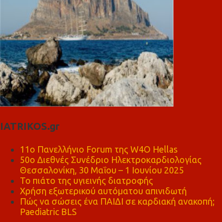
IATRIKOS.gr
11ο Πανελλήνιο Forum της W4O Hellas
50ο Διεθνές Συνέδριο Ηλεκτροκαρδιολογίας
Θεσσαλονίκη, 30 Μαΐου – 1 Ιουνίου 2025
Το πιάτο της υγιεινής διατροφής
Χρήση εξωτερικού αυτόματου απινιδωτή
Πώς να σώσεις ένα ΠΑΙΔΙ σε καρδιακή ανακοπή;
Paediatric BLS