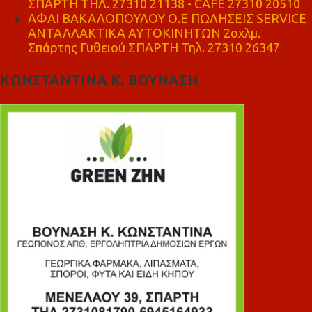
ΣΠΑΡΤΗ ΤΗΛ. 27310 21138 - CAFE 27310 20510
ΑΦΑΙ ΒΑΚΑΛΟΠΟΥΛΟΥ Ο.Ε ΠΩΛΗΣΕΙΣ SERVICE
ΑΝΤΑΛΛΑΚΤΙΚΑ ΑΥΤΟΚΙΝΗΤΩΝ 2οχλμ.
Σπάρτης Γυθειού ΣΠΑΡΤΗ Τηλ. 27310 26347
ΚΩΝΣΤΑΝΤΙΝΑ Κ. ΒΟΥΝΑΣΗ