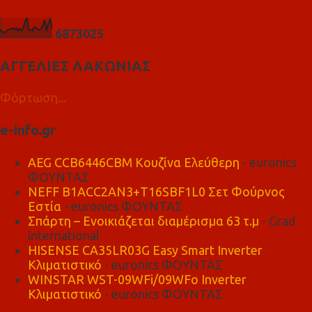
6
8
7
3
0
2
5
ΑΓΓΕΛΙΕΣ ΛΑΚΩΝΙΑΣ
Φόρτωση...
e-info.gr
AEG CCB6446CBM Κουζίνα Ελεύθερη
- euronics
ΦΟΥΝΤΑΣ
NEFF B1ACC2AN3+T16SBF1L0 Σετ Φούρνος
Εστία
- euronics ΦΟΥΝΤΑΣ
Σπάρτη – Ενοικιάζεται διαμέρισμα 63 τ.μ
- Grad
international
HISENSE CA35LR03G Easy Smart Inverter
Κλιματιστικό
- euronics ΦΟΥΝΤΑΣ
WINSTAR WST-09WFi/09WFo Inverter
Κλιματιστικό
- euronics ΦΟΥΝΤΑΣ