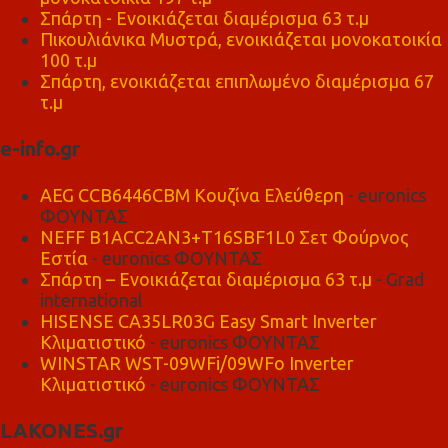
Σπάρτη - Ενοικιάζεται διαμέρισμα 63 τ.μ
Πικουλιάνικα Μυστρά, ενοικιάζεται μονοκατοικία
100 τ.μ
Σπάρτη, ενοικιάζεται επιπλωμένο διαμέρισμα 67
τ.μ
e-info.gr
AEG CCB6446CBM Κουζίνα Ελεύθερη
- euronics
ΦΟΥΝΤΑΣ
NEFF B1ACC2AN3+T16SBF1L0 Σετ Φούρνος
Εστία
- euronics ΦΟΥΝΤΑΣ
Σπάρτη – Ενοικιάζεται διαμέρισμα 63 τ.μ
- Grad
international
HISENSE CA35LR03G Easy Smart Inverter
Κλιματιστικό
- euronics ΦΟΥΝΤΑΣ
WINSTAR WST-09WFi/09WFo Inverter
Κλιματιστικό
- euronics ΦΟΥΝΤΑΣ
LAKONES.gr