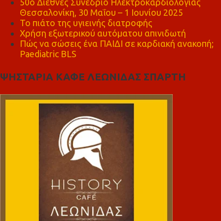
50ο Διεθνές Συνέδριο Ηλεκτροκαρδιολογίας
Θεσσαλονίκη, 30 Μαΐου – 1 Ιουνίου 2025
Το πιάτο της υγιεινής διατροφής
Χρήση εξωτερικού αυτόματου απινιδωτή
Πώς να σώσεις ένα ΠΑΙΔΙ σε καρδιακή ανακοπή;
Paediatric BLS
ΨΗΣΤΑΡΙΑ ΚΑΦΕ ΛΕΩΝΙΔΑΣ ΣΠΑΡΤΗ