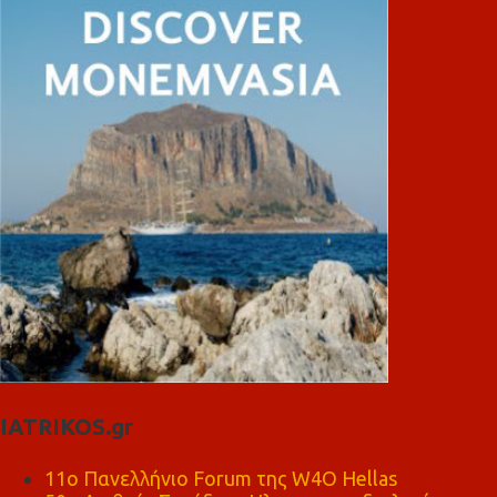
IATRIKOS.gr
11ο Πανελλήνιο Forum της W4O Hellas