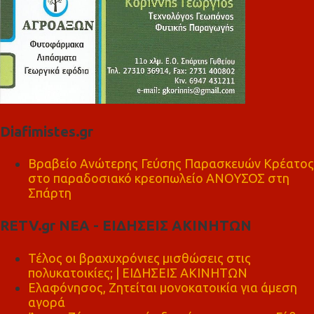
Diafimistes.gr
Βραβείο Ανώτερης Γεύσης Παρασκευών Κρέατος
στο παραδοσιακό κρεοπωλείο ΑΝΟΥΣΟΣ στη
Σπάρτη
RETV.gr ΝΕΑ - ΕΙΔΗΣΕΙΣ ΑΚΙΝΗΤΩΝ
Τέλος οι βραχυχρόνιες μισθώσεις στις
πολυκατοικίες; | ΕΙΔΗΣΕΙΣ ΑΚΙΝΗΤΩΝ
Ελαφόνησος, Ζητείται μονοκατοικία για άμεση
αγορά