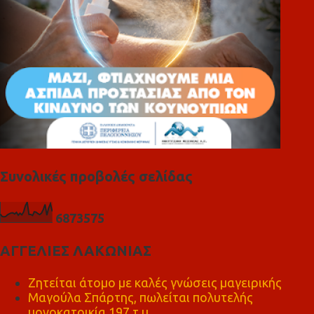
Συνολικές προβολές σελίδας
6
8
7
3
5
7
5
ΑΓΓΕΛΙΕΣ ΛΑΚΩΝΙΑΣ
Ζητείται άτομο με καλές γνώσεις μαγειρικής
Μαγούλα Σπάρτης, πωλείται πολυτελής
μονοκατοικία 197 τ.μ