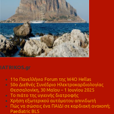
IATRIKOS.gr
11ο Πανελλήνιο Forum της W4O Hellas
50ο Διεθνές Συνέδριο Ηλεκτροκαρδιολογίας
Θεσσαλονίκη, 30 Μαΐου – 1 Ιουνίου 2025
Το πιάτο της υγιεινής διατροφής
Χρήση εξωτερικού αυτόματου απινιδωτή
Πώς να σώσεις ένα ΠΑΙΔΙ σε καρδιακή ανακοπή;
Paediatric BLS