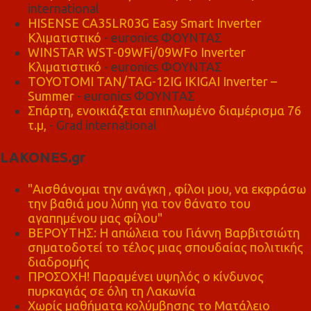
international
HISENSE CA35LR03G Easy Smart Inverter
Κλιματιστικό
- euronics ΦΟΥΝΤΑΣ
WINSTAR WST-09WFi/09WFo Inverter
Κλιματιστικό
- euronics ΦΟΥΝΤΑΣ
TOYOTOMI TAN/TAG-12IG IKIGAI Inverter –
Summer
- euronics ΦΟΥΝΤΑΣ
Σπάρτη, ενοικιάζεται επιπλωμένο διαμέρισμα 76
τ.μ,
- Grad international
LAKONES.gr
"Αισθάνομαι την ανάγκη , φίλοι μου, να εκφράσω
την βαθιά μου λύπη για τον θάνατο του
αγαπημένου μας φίλου"
ΒΕΡΟΥΤΗΣ: Η απώλεια του Γιάννη Βαρβιτσιώτη
σηματοδοτεί το τέλος μιας σπουδαίας πολιτικής
διαδρομής
ΠΡΟΣΟΧΗ! Παραμένει υψηλός ο κίνδυνος
πυρκαγιάς σε όλη τη Λακωνία
Χωρίς μαθήματα κολύμβησης το Ματάλειο