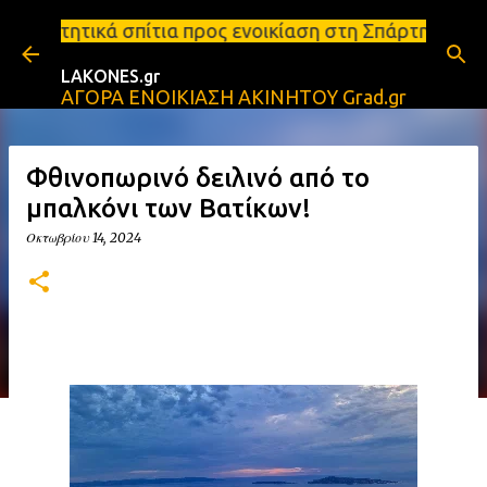
Μετάβαση στο κύριο περιεχόμενο
α προς ενοικίαση στη Σπάρτη Ενοικιάσεις διαμερισμ
LAKONES.gr
ΑΓΟΡΑ ΕΝΟΙΚΙΑΣΗ ΑΚΙΝΗΤΟΥ Grad.gr
Φθινοπωρινό δειλινό από το
μπαλκόνι των Βατίκων!
Οκτωβρίου 14, 2024