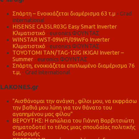
Σπάρτη – Ενοικιάζεται διαμέρισμα 63 τ.μ
- Grad
international
HISENSE CA35LR03G Easy Smart Inverter
Κλιματιστικό
- euronics ΦΟΥΝΤΑΣ
WINSTAR WST-09WFi/09WFo Inverter
Κλιματιστικό
- euronics ΦΟΥΝΤΑΣ
TOYOTOMI TAN/TAG-12IG IKIGAI Inverter –
Summer
- euronics ΦΟΥΝΤΑΣ
Σπάρτη, ενοικιάζεται επιπλωμένο διαμέρισμα 76
τ.μ,
- Grad international
LAKONES.gr
"Αισθάνομαι την ανάγκη , φίλοι μου, να εκφράσω
την βαθιά μου λύπη για τον θάνατο του
αγαπημένου μας φίλου"
ΒΕΡΟΥΤΗΣ: Η απώλεια του Γιάννη Βαρβιτσιώτη
σηματοδοτεί το τέλος μιας σπουδαίας πολιτικής
διαδρομής