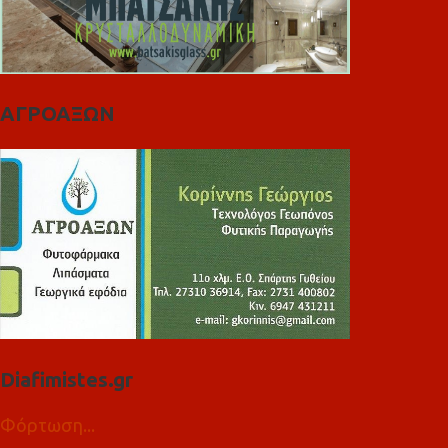
ΑΓΡΟΑΞΩΝ
Diafimistes.gr
Φόρτωση...