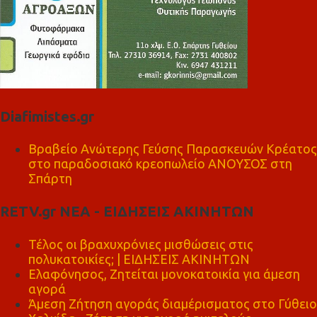
Diafimistes.gr
Βραβείο Ανώτερης Γεύσης Παρασκευών Κρέατος
στο παραδοσιακό κρεοπωλείο ΑΝΟΥΣΟΣ στη
Σπάρτη
RETV.gr ΝΕΑ - ΕΙΔΗΣΕΙΣ ΑΚΙΝΗΤΩΝ
Τέλος οι βραχυχρόνιες μισθώσεις στις
πολυκατοικίες; | ΕΙΔΗΣΕΙΣ ΑΚΙΝΗΤΩΝ
Ελαφόνησος, Ζητείται μονοκατοικία για άμεση
αγορά
Άμεση Ζήτηση αγοράς διαμέρισματος στο Γύθειο