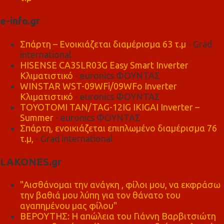
e-info.gr
Σπάρτη – Ενοικιάζεται διαμέρισμα 63 τ.μ
- Grad
international
HISENSE CA35LR03G Easy Smart Inverter
Κλιματιστικό
- euronics ΦΟΥΝΤΑΣ
WINSTAR WST-09WFi/09WFo Inverter
Κλιματιστικό
- euronics ΦΟΥΝΤΑΣ
TOYOTOMI TAN/TAG-12IG IKIGAI Inverter –
Summer
- euronics ΦΟΥΝΤΑΣ
Σπάρτη, ενοικιάζεται επιπλωμένο διαμέρισμα 76
τ.μ,
- Grad international
LAKONES.gr
"Αισθάνομαι την ανάγκη , φίλοι μου, να εκφράσω
την βαθιά μου λύπη για τον θάνατο του
αγαπημένου μας φίλου"
ΒΕΡΟΥΤΗΣ: Η απώλεια του Γιάννη Βαρβιτσιώτη