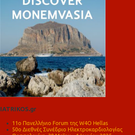
IATRIKOS.gr
11ο Πανελλήνιο Forum της W4O Hellas
50ο Διεθνές Συνέδριο Ηλεκτροκαρδιολογίας