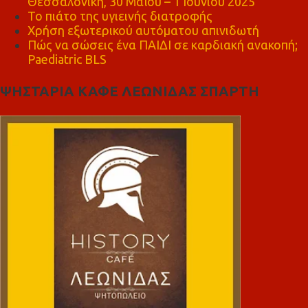
Θεσσαλονίκη, 30 Μαΐου – 1 Ιουνίου 2025
Το πιάτο της υγιεινής διατροφής
Χρήση εξωτερικού αυτόματου απινιδωτή
Πώς να σώσεις ένα ΠΑΙΔΙ σε καρδιακή ανακοπή;
Paediatric BLS
ΨΗΣΤΑΡΙΑ ΚΑΦΕ ΛΕΩΝΙΔΑΣ ΣΠΑΡΤΗ