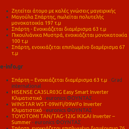
Ζητείται άτομο με καλές γνώσεις μαγειρικής
Μαγούλα Σπάρτης, πωλείται πολυτελής
μονοκατοικία 197 τ.μ
Σπάρτη - Ενοικιάζεται διαμέρισμα 63 τ.μ
Πικουλιάνικα Μυστρά, ενοικιάζεται μονοκατοικία
100 τ.μ
Σπάρτη, ενοικιάζεται επιπλωμένο διαμέρισμα 67
τ.μ
e-info.gr
Σπάρτη – Ενοικιάζεται διαμέρισμα 63 τ.μ
- Grad
international
HISENSE CA35LR03G Easy Smart Inverter
Κλιματιστικό
- euronics ΦΟΥΝΤΑΣ
WINSTAR WST-09WFi/09WFo Inverter
Κλιματιστικό
- euronics ΦΟΥΝΤΑΣ
TOYOTOMI TAN/TAG-12IG IKIGAI Inverter –
Summer
- euronics ΦΟΥΝΤΑΣ
Σπάρτη, ενοικιάζεται επιπλωμένο διαμέρισμα 76