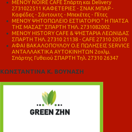
MENOY NOIRE CAFE Σπάρτη και Delivery
2731022511 ΚΑΦΕΤΕΡΙΕΣ - ΣΝΑΚ ΜΠΑΡ -
Καφέδες - Σάντουιτς - Μπεκέτες - Πίτες
ΜΕΝΟΥ ΨΗΤΟΠΩΛΕΙΟ ΕΣΤΙΑΤΟΡΙΟ " Η ΠΙΑΤΣΑ
ΤΗΣ ΜΑΣΑΣ" ΣΠΑΡΤΗ ΤΗΛ. 2731082002
ΜΕΝΟΥ HISTORY CAFE & ΨΗΣΤΑΡΙΑ ΛΕΩΝΙΔΑΣ
ΣΠΑΡΤΗ ΤΗΛ. 27310 21138 - CAFE 27310 20510
ΑΦΑΙ ΒΑΚΑΛΟΠΟΥΛΟΥ Ο.Ε ΠΩΛΗΣΕΙΣ SERVICE
ΑΝΤΑΛΛΑΚΤΙΚΑ ΑΥΤΟΚΙΝΗΤΩΝ 2οχλμ.
Σπάρτης Γυθειού ΣΠΑΡΤΗ Τηλ. 27310 26347
ΚΩΝΣΤΑΝΤΙΝΑ Κ. ΒΟΥΝΑΣΗ