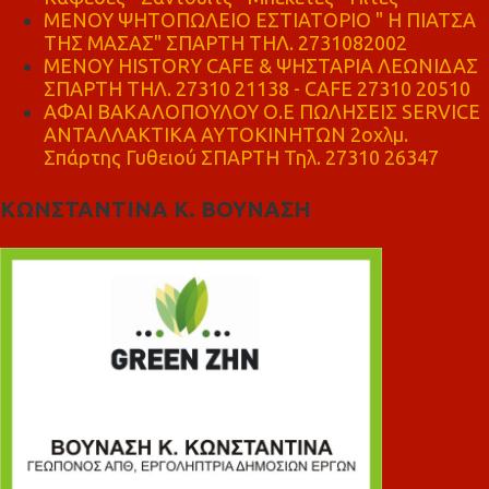
ΜΕΝΟΥ ΨΗΤΟΠΩΛΕΙΟ ΕΣΤΙΑΤΟΡΙΟ " Η ΠΙΑΤΣΑ
ΤΗΣ ΜΑΣΑΣ" ΣΠΑΡΤΗ ΤΗΛ. 2731082002
ΜΕΝΟΥ HISTORY CAFE & ΨΗΣΤΑΡΙΑ ΛΕΩΝΙΔΑΣ
ΣΠΑΡΤΗ ΤΗΛ. 27310 21138 - CAFE 27310 20510
ΑΦΑΙ ΒΑΚΑΛΟΠΟΥΛΟΥ Ο.Ε ΠΩΛΗΣΕΙΣ SERVICE
ΑΝΤΑΛΛΑΚΤΙΚΑ ΑΥΤΟΚΙΝΗΤΩΝ 2οχλμ.
Σπάρτης Γυθειού ΣΠΑΡΤΗ Τηλ. 27310 26347
ΚΩΝΣΤΑΝΤΙΝΑ Κ. ΒΟΥΝΑΣΗ