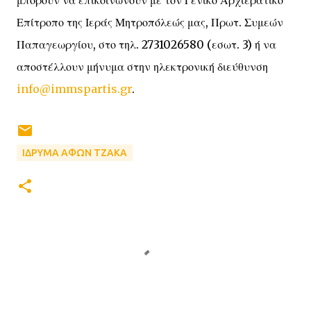
μπορούν να επικοινωνούν με τον Γενικό Αρχιερατικό
Επίτροπο της Ιεράς Μητροπόλεώς μας, Πρωτ. Συμεών
Παπαγεωργίου, στο τηλ. 2731026580 (εσωτ. 3) ή να
αποστέλλουν μήνυμα στην ηλεκτρονική διεύθυνση
info@immspartis.gr
.
ΙΔΡΥΜΑ ΑΦΩΝ ΤΖΑΚΑ
Σ
χ
ό