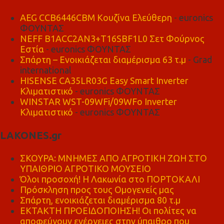
AEG CCB6446CBM Κουζίνα Ελεύθερη
- euronics
ΦΟΥΝΤΑΣ
NEFF B1ACC2AN3+T16SBF1L0 Σετ Φούρνος
Εστία
- euronics ΦΟΥΝΤΑΣ
Σπάρτη – Ενοικιάζεται διαμέρισμα 63 τ.μ
- Grad
international
HISENSE CA35LR03G Easy Smart Inverter
Κλιματιστικό
- euronics ΦΟΥΝΤΑΣ
WINSTAR WST-09WFi/09WFo Inverter
Κλιματιστικό
- euronics ΦΟΥΝΤΑΣ
LAKONES.gr
ΣΚΟΥΡΑ: ΜΝΗΜΕΣ ΑΠΟ ΑΓΡΟΤΙΚΗ ΖΩΗ ΣΤΟ
ΥΠΑΙΘΡΙΟ ΑΓΡΟΤΙΚΟ ΜΟΥΣΕΙΟ
Όλοι προσοχή! Η Λακωνία στο ΠΟΡΤΟΚΑΛΙ
Πρόσκληση προς τους Ομογενείς μας
Σπάρτη, ενοικιάζεται διαμέρισμα 80 τ.μ
ΕΚΤΑΚΤΗ ΠΡΟΕΙΔΟΠΟΙΗΣΗ! Οι πολίτες να
αποφεύγουν ενέργειες στην ύπαιθρο που