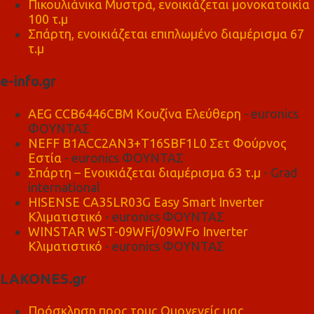
Πικουλιάνικα Μυστρά, ενοικιάζεται μονοκατοικία
100 τ.μ
Σπάρτη, ενοικιάζεται επιπλωμένο διαμέρισμα 67
τ.μ
e-info.gr
AEG CCB6446CBM Κουζίνα Ελεύθερη
- euronics
ΦΟΥΝΤΑΣ
NEFF B1ACC2AN3+T16SBF1L0 Σετ Φούρνος
Εστία
- euronics ΦΟΥΝΤΑΣ
Σπάρτη – Ενοικιάζεται διαμέρισμα 63 τ.μ
- Grad
international
HISENSE CA35LR03G Easy Smart Inverter
Κλιματιστικό
- euronics ΦΟΥΝΤΑΣ
WINSTAR WST-09WFi/09WFo Inverter
Κλιματιστικό
- euronics ΦΟΥΝΤΑΣ
LAKONES.gr
Πρόσκληση προς τους Ομογενείς μας