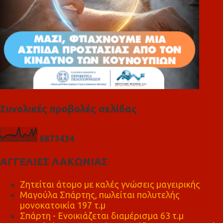
Συνολικές προβολές σελίδας
6
8
7
3
4
3
4
ΑΓΓΕΛΙΕΣ ΛΑΚΩΝΙΑΣ
Ζητείται άτομο με καλές γνώσεις μαγειρικής
Μαγούλα Σπάρτης, πωλείται πολυτελής
μονοκατοικία 197 τ.μ
Σπάρτη - Ενοικιάζεται διαμέρισμα 63 τ.μ