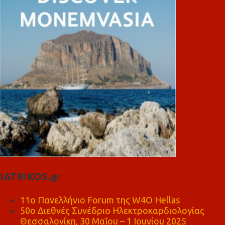
IATRIKOS.gr
11ο Πανελλήνιο Forum της W4O Hellas
50ο Διεθνές Συνέδριο Ηλεκτροκαρδιολογίας
Θεσσαλονίκη, 30 Μαΐου – 1 Ιουνίου 2025