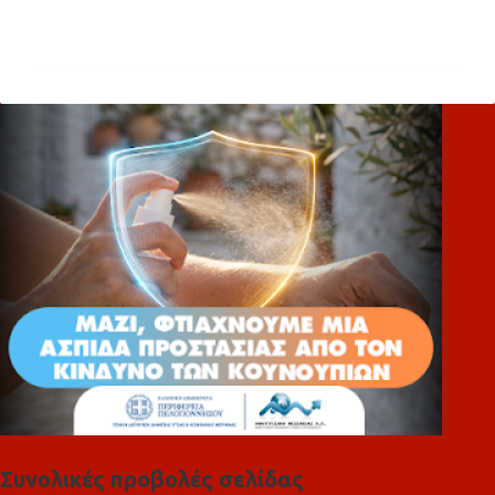
Σ
χ
ό
λ
ι
α
Συνολικές προβολές σελίδας