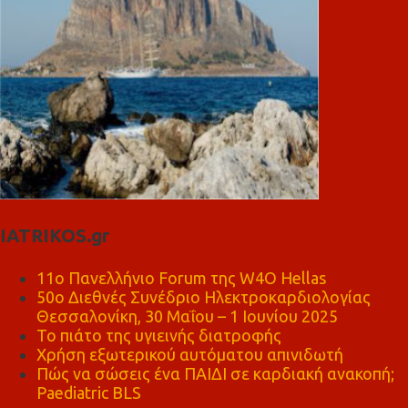
IATRIKOS.gr
11ο Πανελλήνιο Forum της W4O Hellas
50ο Διεθνές Συνέδριο Ηλεκτροκαρδιολογίας
Θεσσαλονίκη, 30 Μαΐου – 1 Ιουνίου 2025
Το πιάτο της υγιεινής διατροφής
Χρήση εξωτερικού αυτόματου απινιδωτή
Πώς να σώσεις ένα ΠΑΙΔΙ σε καρδιακή ανακοπή;
Paediatric BLS