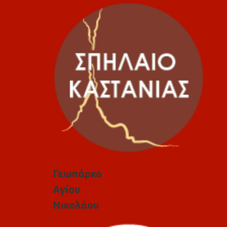
Γεωπάρκο
Αγίου
Νικολάου