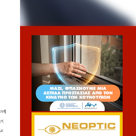
ινή
υς
κε