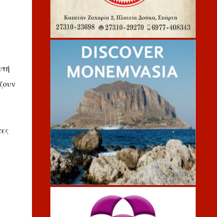
υτή
ζουν
τες