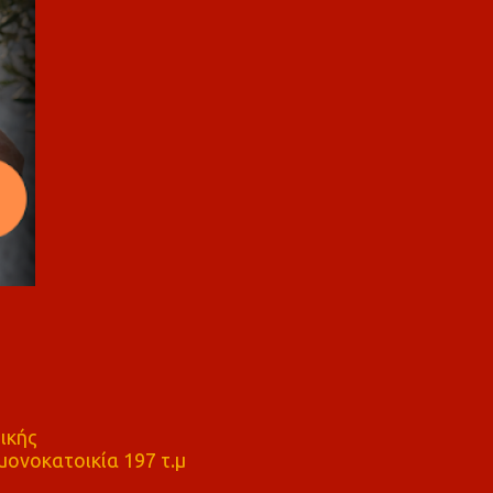
ικής
ονοκατοικία 197 τ.μ
μ