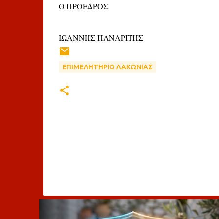
Ο ΠΡΟΕΔΡΟΣ
ΙΩΑΝΝΗΣ ΠΑΝΑΡΙΤΗΣ
ΕΠΙΜΕΛΗΤΗΡΙΟ ΛΑΚΩΝΙΑΣ
Σ
χ
ό
λ
ι