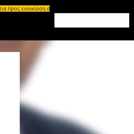
ίαση στη Σπάρτη Ενοικιάσεις διαμερισμάτων Σπάρτη 