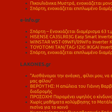
Πικουλιάνικα Μυστρά, ενοικιάζεται μονο
Σπάρτη, ενοικιάζεται επιπλωμένο διαμέρ
e-info.gr
Σπάρτη – Ενοικιάζεται διαμέρισμα 63 τ.
HISENSE CA35LR03G Easy Smart Inverte
WINSTAR WST-09WFi/09WFo Inverter Κ
TOYOTOMI TAN/TAG-12IG IKIGAI Invert
Σπάρτη, ενοικιάζεται επιπλωμένο διαμέρ
LAKONES.gr
"Αισθάνομαι την ανάγκη , φίλοι μου, ν
μας φίλου"
ΒΕΡΟΥΤΗΣ: Η απώλεια του Γιάννη Βαρβι
διαδρομής
ΠΡΟΣΟΧΗ! Παραμένει υψηλός ο κίνδυνο
Χωρίς μαθήματα κολύμβησης το Ματάλει
πισίνα για το κοινό