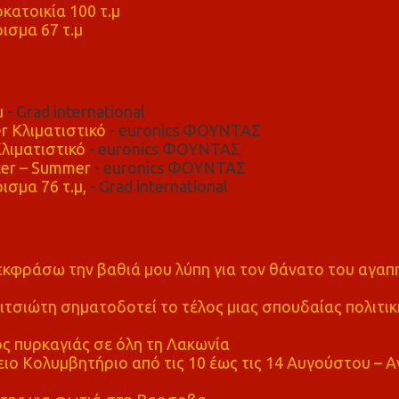
κατοικία 100 τ.μ
ισμα 67 τ.μ
μ
- Grad international
r Κλιματιστικό
- euronics ΦΟΥΝΤΑΣ
λιματιστικό
- euronics ΦΟΥΝΤΑΣ
er – Summer
- euronics ΦΟΥΝΤΑΣ
ισμα 76 τ.μ,
- Grad international
α εκφράσω την βαθιά μου λύπη για τον θάνατο του αγα
τσιώτη σηματοδοτεί το τέλος μιας σπουδαίας πολιτικ
ς πυρκαγιάς σε όλη τη Λακωνία
ο Κολυμβητήριο από τις 10 έως τις 14 Αυγούστου – Α