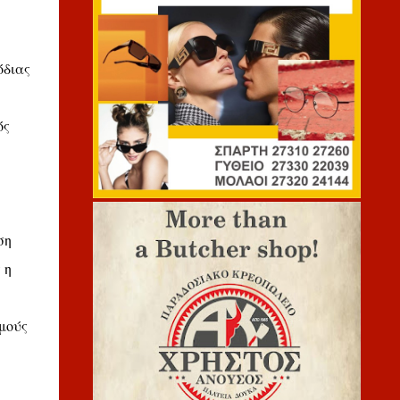
όδιας
ός
ση
 η
μούς