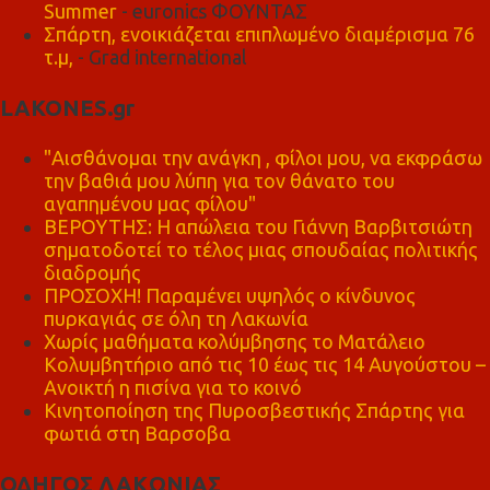
Summer
- euronics ΦΟΥΝΤΑΣ
Σπάρτη, ενοικιάζεται επιπλωμένο διαμέρισμα 76
τ.μ,
- Grad international
LAKONES.gr
"Αισθάνομαι την ανάγκη , φίλοι μου, να εκφράσω
την βαθιά μου λύπη για τον θάνατο του
αγαπημένου μας φίλου"
ΒΕΡΟΥΤΗΣ: Η απώλεια του Γιάννη Βαρβιτσιώτη
σηματοδοτεί το τέλος μιας σπουδαίας πολιτικής
διαδρομής
ΠΡΟΣΟΧΗ! Παραμένει υψηλός ο κίνδυνος
πυρκαγιάς σε όλη τη Λακωνία
Χωρίς μαθήματα κολύμβησης το Ματάλειο
Κολυμβητήριο από τις 10 έως τις 14 Αυγούστου –
Ανοικτή η πισίνα για το κοινό
Κινητοποίηση της Πυροσβεστικής Σπάρτης για
φωτιά στη Βαρσοβα
ΟΔΗΓΟΣ ΛΑΚΩΝΙΑΣ