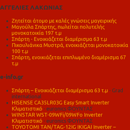
ΑΓΓΕΛΙΕΣ ΛΑΚΩΝΙΑΣ
Ζητείται άτομο με καλές γνώσεις μαγειρικής
Μαγούλα Σπάρτης, πωλείται πολυτελής
μονοκατοικία 197 τ.μ
Σπάρτη - Ενοικιάζεται διαμέρισμα 63 τ.μ
Πικουλιάνικα Μυστρά, ενοικιάζεται μονοκατοικία
100 τ.μ
Σπάρτη, ενοικιάζεται επιπλωμένο διαμέρισμα 67
τ.μ
e-info.gr
Σπάρτη – Ενοικιάζεται διαμέρισμα 63 τ.μ
- Grad
international
HISENSE CA35LR03G Easy Smart Inverter
Κλιματιστικό
- euronics ΦΟΥΝΤΑΣ
WINSTAR WST-09WFi/09WFo Inverter
Κλιματιστικό
- euronics ΦΟΥΝΤΑΣ
TOYOTOMI TAN/TAG-12IG IKIGAI Inverter –