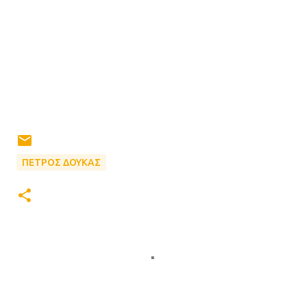
ΠΕΤΡΟΣ ΔΟΥΚΑΣ
Σ
χ
ό