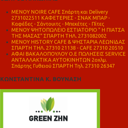
MENOY NOIRE CAFE Σπάρτη και Delivery
2731022511 ΚΑΦΕΤΕΡΙΕΣ - ΣΝΑΚ ΜΠΑΡ -
Καφέδες - Σάντουιτς - Μπεκέτες - Πίτες
ΜΕΝΟΥ ΨΗΤΟΠΩΛΕΙΟ ΕΣΤΙΑΤΟΡΙΟ " Η ΠΙΑΤΣΑ
ΤΗΣ ΜΑΣΑΣ" ΣΠΑΡΤΗ ΤΗΛ. 2731082002
ΜΕΝΟΥ HISTORY CAFE & ΨΗΣΤΑΡΙΑ ΛΕΩΝΙΔΑΣ
ΣΠΑΡΤΗ ΤΗΛ. 27310 21138 - CAFE 27310 20510
ΑΦΑΙ ΒΑΚΑΛΟΠΟΥΛΟΥ Ο.Ε ΠΩΛΗΣΕΙΣ SERVICE
ΑΝΤΑΛΛΑΚΤΙΚΑ ΑΥΤΟΚΙΝΗΤΩΝ 2οχλμ.
Σπάρτης Γυθειού ΣΠΑΡΤΗ Τηλ. 27310 26347
ΚΩΝΣΤΑΝΤΙΝΑ Κ. ΒΟΥΝΑΣΗ