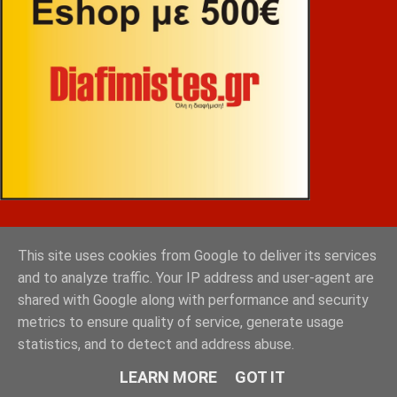
ΒΕΚΡΑΚΟΣ
This site uses cookies from Google to deliver its services
and to analyze traffic. Your IP address and user-agent are
shared with Google along with performance and security
metrics to ensure quality of service, generate usage
statistics, and to detect and address abuse.
LEARN MORE
GOT IT