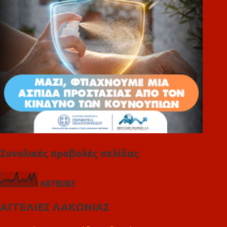
α
Συνολικές προβολές σελίδας
6
8
7
8
0
8
3
ΑΓΓΕΛΙΕΣ ΛΑΚΩΝΙΑΣ