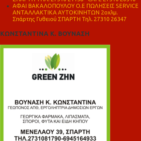
ΑΦΑΙ ΒΑΚΑΛΟΠΟΥΛΟΥ Ο.Ε ΠΩΛΗΣΕΙΣ SERVICE
ΑΝΤΑΛΛΑΚΤΙΚΑ ΑΥΤΟΚΙΝΗΤΩΝ 2οχλμ.
Σπάρτης Γυθειού ΣΠΑΡΤΗ Τηλ. 27310 26347
ΚΩΝΣΤΑΝΤΙΝΑ Κ. ΒΟΥΝΑΣΗ