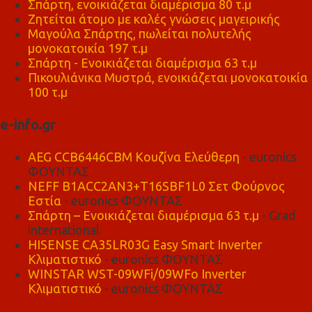
Σπάρτη, ενοικιάζεται διαμέρισμα 80 τ.μ
Ζητείται άτομο με καλές γνώσεις μαγειρικής
Μαγούλα Σπάρτης, πωλείται πολυτελής
μονοκατοικία 197 τ.μ
Σπάρτη - Ενοικιάζεται διαμέρισμα 63 τ.μ
Πικουλιάνικα Μυστρά, ενοικιάζεται μονοκατοικία
100 τ.μ
e-info.gr
AEG CCB6446CBM Κουζίνα Ελεύθερη
- euronics
ΦΟΥΝΤΑΣ
NEFF B1ACC2AN3+T16SBF1L0 Σετ Φούρνος
Εστία
- euronics ΦΟΥΝΤΑΣ
Σπάρτη – Ενοικιάζεται διαμέρισμα 63 τ.μ
- Grad
international
HISENSE CA35LR03G Easy Smart Inverter
Κλιματιστικό
- euronics ΦΟΥΝΤΑΣ
WINSTAR WST-09WFi/09WFo Inverter
Κλιματιστικό
- euronics ΦΟΥΝΤΑΣ