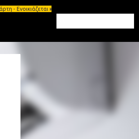
Ενοικιάζεται κατάστημα 134 τ.μ, με υπόγειο 124τ.μ