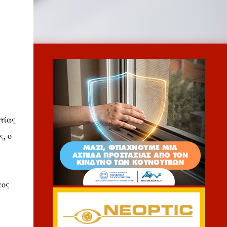
τίας
, ο
τος