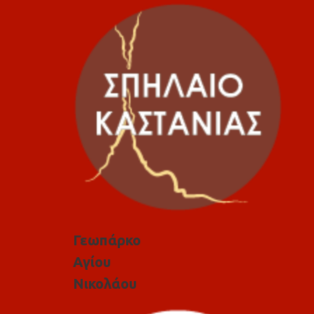
Γεωπάρκο
Αγίου
Νικολάου