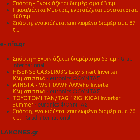
Σπάρτη - Ενοικιάζεται διαμέρισμα 63 τ.μ
Πικουλιάνικα Μυστρά, ενοικιάζεται μονοκατοικία
100 τ.μ
Σπάρτη, ενοικιάζεται επιπλωμένο διαμέρισμα 67
τ.μ
e-info.gr
Σπάρτη – Ενοικιάζεται διαμέρισμα 63 τ.μ
- Grad
international
HISENSE CA35LR03G Easy Smart Inverter
Κλιματιστικό
- euronics ΦΟΥΝΤΑΣ
WINSTAR WST-09WFi/09WFo Inverter
Κλιματιστικό
- euronics ΦΟΥΝΤΑΣ
TOYOTOMI TAN/TAG-12IG IKIGAI Inverter –
Summer
- euronics ΦΟΥΝΤΑΣ
Σπάρτη, ενοικιάζεται επιπλωμένο διαμέρισμα 76
τ.μ,
- Grad international
LAKONES.gr