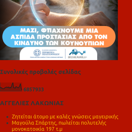
Συνολικές προβολές σελίδας
6
8
5
7
9
3
3
ΑΓΓΕΛΙΕΣ ΛΑΚΩΝΙΑΣ
Ζητείται άτομο με καλές γνώσεις μαγειρικής
Μαγούλα Σπάρτης, πωλείται πολυτελής
μονοκατοικία 197 τ.μ