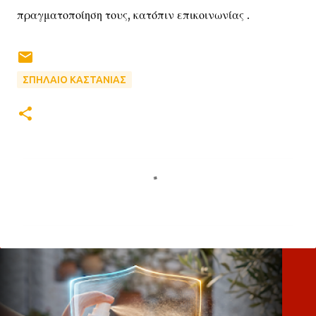
πραγματοποίηση τους, κατόπιν επικοινωνίας .
ΣΠΗΛΑΙΟ ΚΑΣΤΑΝΙΑΣ
Σ
χ
ό
λ
ι
α