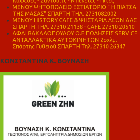
Καφέδες - Σάντουιτς - Μπεκέτες - Πίτες
ΜΕΝΟΥ ΨΗΤΟΠΩΛΕΙΟ ΕΣΤΙΑΤΟΡΙΟ " Η ΠΙΑΤΣΑ
ΤΗΣ ΜΑΣΑΣ" ΣΠΑΡΤΗ ΤΗΛ. 2731082002
ΜΕΝΟΥ HISTORY CAFE & ΨΗΣΤΑΡΙΑ ΛΕΩΝΙΔΑΣ
ΣΠΑΡΤΗ ΤΗΛ. 27310 21138 - CAFE 27310 20510
ΑΦΑΙ ΒΑΚΑΛΟΠΟΥΛΟΥ Ο.Ε ΠΩΛΗΣΕΙΣ SERVICE
ΑΝΤΑΛΛΑΚΤΙΚΑ ΑΥΤΟΚΙΝΗΤΩΝ 2οχλμ.
Σπάρτης Γυθειού ΣΠΑΡΤΗ Τηλ. 27310 26347
ΚΩΝΣΤΑΝΤΙΝΑ Κ. ΒΟΥΝΑΣΗ