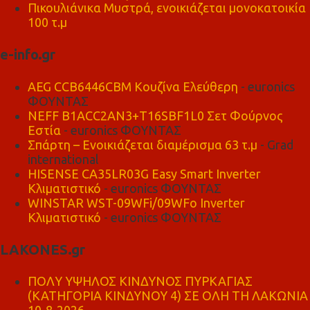
Πικουλιάνικα Μυστρά, ενοικιάζεται μονοκατοικία
100 τ.μ
e-info.gr
AEG CCB6446CBM Κουζίνα Ελεύθερη
- euronics
ΦΟΥΝΤΑΣ
NEFF B1ACC2AN3+T16SBF1L0 Σετ Φούρνος
Εστία
- euronics ΦΟΥΝΤΑΣ
Σπάρτη – Ενοικιάζεται διαμέρισμα 63 τ.μ
- Grad
international
HISENSE CA35LR03G Easy Smart Inverter
Κλιματιστικό
- euronics ΦΟΥΝΤΑΣ
WINSTAR WST-09WFi/09WFo Inverter
Κλιματιστικό
- euronics ΦΟΥΝΤΑΣ
LAKONES.gr
ΠΟΛΥ ΥΨΗΛΟΣ ΚΙΝΔΥΝΟΣ ΠΥΡΚΑΓΙΑΣ
(ΚΑΤΗΓΟΡΙΑ ΚΙΝΔΥΝΟΥ 4) ΣΕ ΟΛΗ ΤΗ ΛΑΚΩΝΙΑ