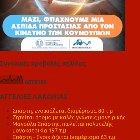
Συνολικές προβολές σελίδας
6
8
7
8
1
8
0
ΑΓΓΕΛΙΕΣ ΛΑΚΩΝΙΑΣ
Σπάρτη, ενοικιάζεται διαμέρισμα 80 τ.μ
Ζητείται άτομο με καλές γνώσεις μαγειρικής
Μαγούλα Σπάρτης, πωλείται πολυτελής
μονοκατοικία 197 τ.μ
Σπάρτη - Ενοικιάζεται διαμέρισμα 63 τ.μ