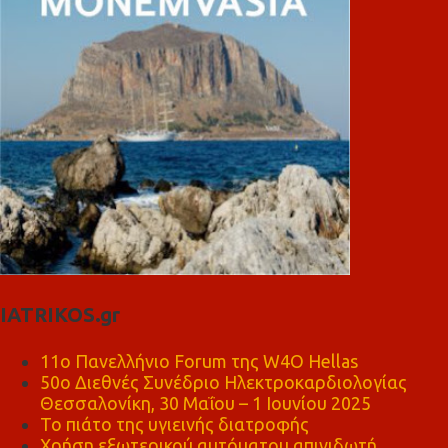
IATRIKOS.gr
11ο Πανελλήνιο Forum της W4O Hellas
50ο Διεθνές Συνέδριο Ηλεκτροκαρδιολογίας
Θεσσαλονίκη, 30 Μαΐου – 1 Ιουνίου 2025
Το πιάτο της υγιεινής διατροφής
Χρήση εξωτερικού αυτόματου απινιδωτή