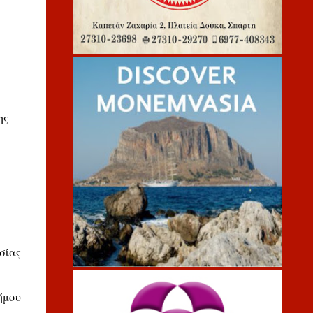
ης
σίας
ήμου