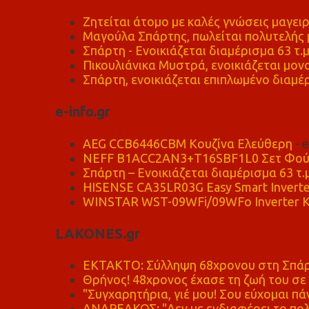
Ζητείται άτομο με καλές γνώσεις μαγειρ
Μαγούλα Σπάρτης, πωλείται πολυτελής μ
Σπάρτη - Ενοικιάζεται διαμέρισμα 63 τ.
Πικουλιάνικα Μυστρά, ενοικιάζεται μονο
Σπάρτη, ενοικιάζεται επιπλωμένο διαμέρ
e-info.gr
AEG CCB6446CBM Κουζίνα Ελεύθερη
- 
NEFF B1ACC2AN3+T16SBF1L0 Σετ Φού
Σπάρτη – Ενοικιάζεται διαμέρισμα 63 τ.
HISENSE CA35LR03G Easy Smart Inverte
WINSTAR WST-09WFi/09WFo Inverter Κ
LAKONES.gr
ΕΚΤΑΚΤΟ: Σύλληψη 68χρονου στη Σπάρτ
Θρήνος! 48χρονος έχασε τη ζωή του σ
"Συγχαρητήρια, γιέ μου! Σου εύχομαι πάν
ΑΝΔΡΕΑΚΟΣ: "Δεν με ενδιαφέρει το πολι