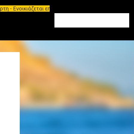
η - Ενοικιάζεται επιπλωμένο διαμέρισμα 65τ.μ Σπάρ