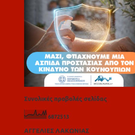
ι
α
Συνολικές προβολές σελίδας
6
8
7
2
5
1
3
ΑΓΓΕΛΙΕΣ ΛΑΚΩΝΙΑΣ