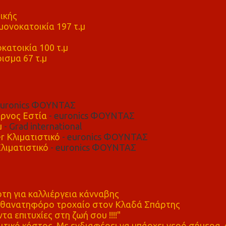
ικής
ονοκατοικία 197 τ.μ
μ
κατοικία 100 τ.μ
ισμα 67 τ.μ
euronics ΦΟΥΝΤΑΣ
ρνος Εστία
- euronics ΦΟΥΝΤΑΣ
μ
- Grad international
r Κλιματιστικό
- euronics ΦΟΥΝΤΑΣ
λιματιστικό
- euronics ΦΟΥΝΤΑΣ
η για καλλιέργεια κάνναβης
ε θανατηφόρο τροχαίο στον Κλαδά Σπάρτης
τα επιτυχίες στη ζωή σου !!!!"
τικό κόστος. Με ενδιαφέρει να υπάρχει νερό σήμερα, 