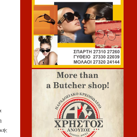
ε
η
ακής