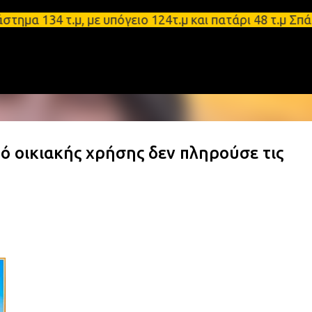
Μετάβαση στο κύριο περιεχόμενο
34 τ.μ, με υπόγειο 124τ.μ και πατάρι 48 τ.μ Σπάρτ
 οικιακής χρήσης δεν πληρούσε τις