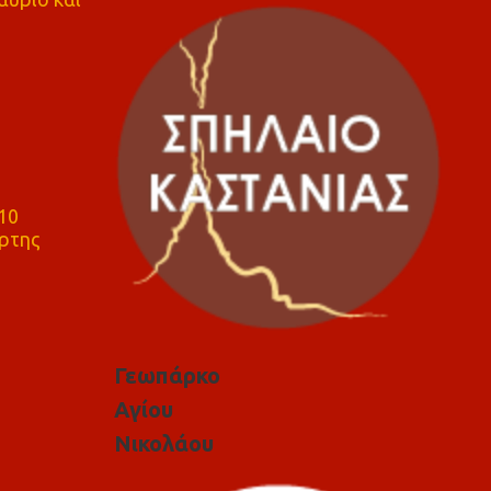
10
ρτης
Γεωπάρκο
Αγίου
Νικολάου