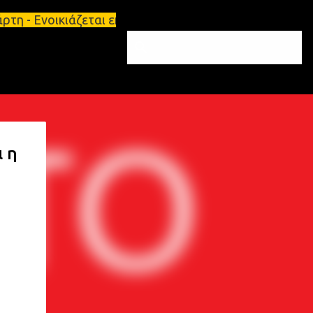
ρτη - Ενοικιάζεται επιπλωμένο διαμέρισμα 65τ.μ Σπ
 η