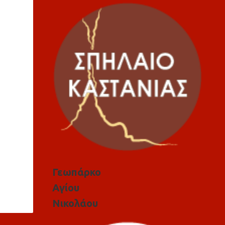
Γεωπάρκο
Αγίου
Νικολάου