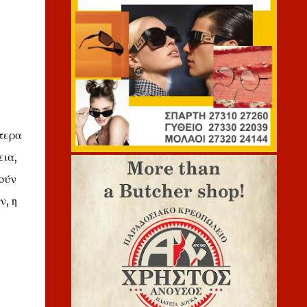
ίτερα
εια,
ούν
ν, η