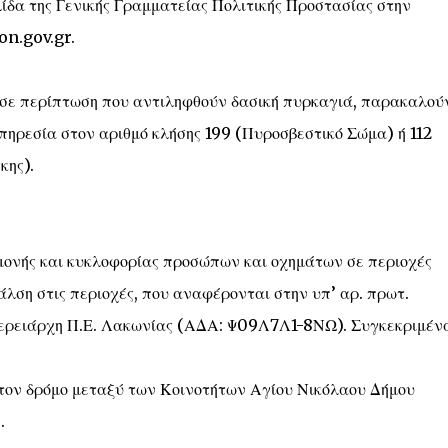
ίδα της Γενικής Γραμματείας Πολιτικής Προστασίας στην
on.gov.gr.
ι σε περίπτωση που αντιληφθούν δασική πυρκαγιά, παρακαλού
πηρεσία στον αριθμό κλήσης 199 (Πυροσβεστικό Σώμα) ή 112
κης).
αμονής και κυκλοφορίας προσώπων και οχημάτων σε περιοχές
λση στις περιοχές, που αναφέρονται στην υπ’ αρ. πρωτ.
ερειάρχη Π.Ε. Λακωνίας (ΑΔΑ: Ψ09Λ7Λ1-8ΝΩ). Συγκεκριμέν
τον δρόμο μεταξύ των Κοινοτήτων Αγίου Νικόλαου Δήμου
.