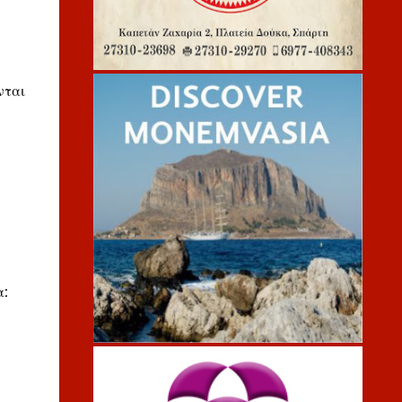
νται
α: