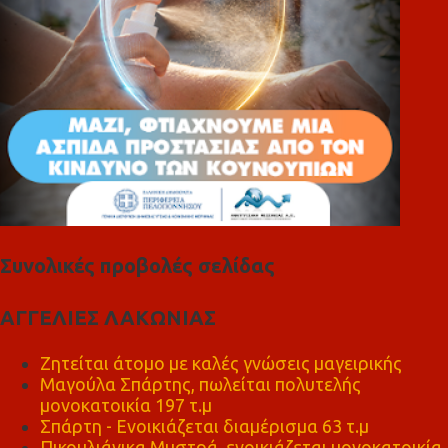
Συνολικές προβολές σελίδας
ΑΓΓΕΛΙΕΣ ΛΑΚΩΝΙΑΣ
Ζητείται άτομο με καλές γνώσεις μαγειρικής
Μαγούλα Σπάρτης, πωλείται πολυτελής
μονοκατοικία 197 τ.μ
Σπάρτη - Ενοικιάζεται διαμέρισμα 63 τ.μ
Πικουλιάνικα Μυστρά, ενοικιάζεται μονοκατοικία