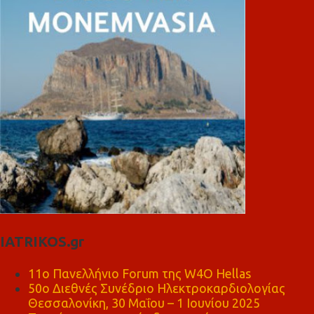
IATRIKOS.gr
11ο Πανελλήνιο Forum της W4O Hellas
50ο Διεθνές Συνέδριο Ηλεκτροκαρδιολογίας
Θεσσαλονίκη, 30 Μαΐου – 1 Ιουνίου 2025