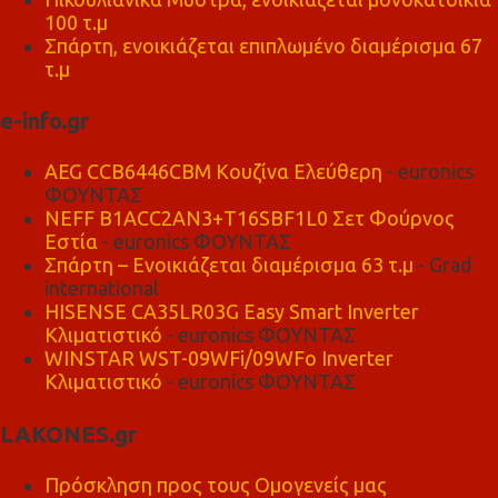
100 τ.μ
Σπάρτη, ενοικιάζεται επιπλωμένο διαμέρισμα 67
τ.μ
e-info.gr
AEG CCB6446CBM Κουζίνα Ελεύθερη
- euronics
ΦΟΥΝΤΑΣ
NEFF B1ACC2AN3+T16SBF1L0 Σετ Φούρνος
Εστία
- euronics ΦΟΥΝΤΑΣ
Σπάρτη – Ενοικιάζεται διαμέρισμα 63 τ.μ
- Grad
international
HISENSE CA35LR03G Easy Smart Inverter
Κλιματιστικό
- euronics ΦΟΥΝΤΑΣ
WINSTAR WST-09WFi/09WFo Inverter
Κλιματιστικό
- euronics ΦΟΥΝΤΑΣ
LAKONES.gr
Πρόσκληση προς τους Ομογενείς μας