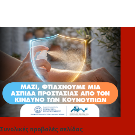
χ
ό
λ
ι
α
Συνολικές προβολές σελίδας