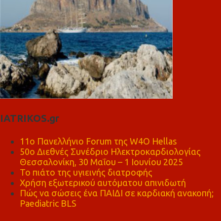
IATRIKOS.gr
11ο Πανελλήνιο Forum της W4O Hellas
50ο Διεθνές Συνέδριο Ηλεκτροκαρδιολογίας
Θεσσαλονίκη, 30 Μαΐου – 1 Ιουνίου 2025
Το πιάτο της υγιεινής διατροφής
Χρήση εξωτερικού αυτόματου απινιδωτή
Πώς να σώσεις ένα ΠΑΙΔΙ σε καρδιακή ανακοπή;
Paediatric BLS