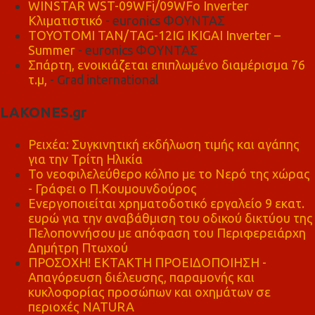
WINSTAR WST-09WFi/09WFo Inverter
Κλιματιστικό
- euronics ΦΟΥΝΤΑΣ
TOYOTOMI TAN/TAG-12IG IKIGAI Inverter –
Summer
- euronics ΦΟΥΝΤΑΣ
Σπάρτη, ενοικιάζεται επιπλωμένο διαμέρισμα 76
τ.μ,
- Grad international
LAKONES.gr
Ρειχέα: Συγκινητική εκδήλωση τιμής και αγάπης
για την Τρίτη Ηλικία
Το νεοφιλελεύθερο κόλπο με το Νερό της χώρας
- Γράφει ο Π.Κουμουνδούρος
Ενεργοποιείται χρηματοδοτικό εργαλείο 9 εκατ.
ευρώ για την αναβάθμιση του οδικού δικτύου της
Πελοποννήσου με απόφαση του Περιφερειάρχη
Δημήτρη Πτωχού
ΠΡΟΣΟΧΗ! ΕΚΤΑΚΤΗ ΠΡΟΕΙΔΟΠΟΙΗΣΗ -
Απαγόρευση διέλευσης, παραμονής και
κυκλοφορίας προσώπων και οχημάτων σε
περιοχές NATURA