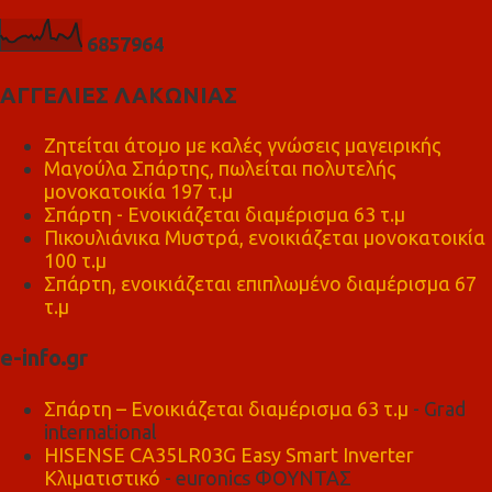
6
8
5
7
9
6
4
ΑΓΓΕΛΙΕΣ ΛΑΚΩΝΙΑΣ
Ζητείται άτομο με καλές γνώσεις μαγειρικής
Μαγούλα Σπάρτης, πωλείται πολυτελής
μονοκατοικία 197 τ.μ
Σπάρτη - Ενοικιάζεται διαμέρισμα 63 τ.μ
Πικουλιάνικα Μυστρά, ενοικιάζεται μονοκατοικία
100 τ.μ
Σπάρτη, ενοικιάζεται επιπλωμένο διαμέρισμα 67
τ.μ
e-info.gr
Σπάρτη – Ενοικιάζεται διαμέρισμα 63 τ.μ
- Grad
international
HISENSE CA35LR03G Easy Smart Inverter
Κλιματιστικό
- euronics ΦΟΥΝΤΑΣ