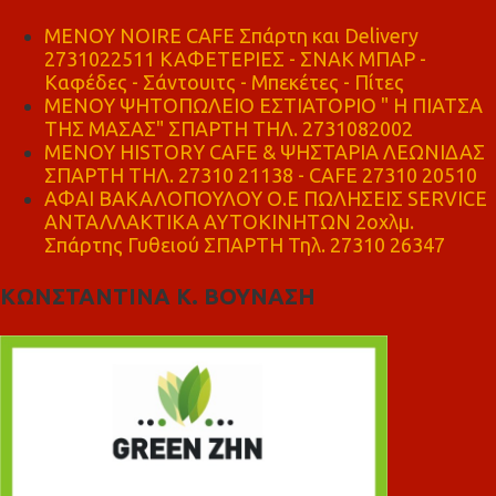
MENOY NOIRE CAFE Σπάρτη και Delivery
2731022511 ΚΑΦΕΤΕΡΙΕΣ - ΣΝΑΚ ΜΠΑΡ -
Καφέδες - Σάντουιτς - Μπεκέτες - Πίτες
ΜΕΝΟΥ ΨΗΤΟΠΩΛΕΙΟ ΕΣΤΙΑΤΟΡΙΟ " Η ΠΙΑΤΣΑ
ΤΗΣ ΜΑΣΑΣ" ΣΠΑΡΤΗ ΤΗΛ. 2731082002
ΜΕΝΟΥ HISTORY CAFE & ΨΗΣΤΑΡΙΑ ΛΕΩΝΙΔΑΣ
ΣΠΑΡΤΗ ΤΗΛ. 27310 21138 - CAFE 27310 20510
ΑΦΑΙ ΒΑΚΑΛΟΠΟΥΛΟΥ Ο.Ε ΠΩΛΗΣΕΙΣ SERVICE
ΑΝΤΑΛΛΑΚΤΙΚΑ ΑΥΤΟΚΙΝΗΤΩΝ 2οχλμ.
Σπάρτης Γυθειού ΣΠΑΡΤΗ Τηλ. 27310 26347
ΚΩΝΣΤΑΝΤΙΝΑ Κ. ΒΟΥΝΑΣΗ