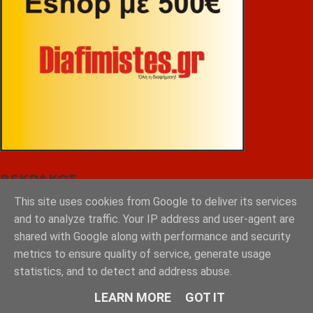
ΒΕΚΡΑΚΟΣ
This site uses cookies from Google to deliver its services
and to analyze traffic. Your IP address and user-agent are
shared with Google along with performance and security
metrics to ensure quality of service, generate usage
statistics, and to detect and address abuse.
LEARN MORE
GOT IT