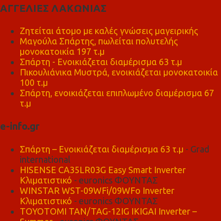
ΑΓΓΕΛΙΕΣ ΛΑΚΩΝΙΑΣ
Ζητείται άτομο με καλές γνώσεις μαγειρικής
Μαγούλα Σπάρτης, πωλείται πολυτελής
μονοκατοικία 197 τ.μ
Σπάρτη - Ενοικιάζεται διαμέρισμα 63 τ.μ
Πικουλιάνικα Μυστρά, ενοικιάζεται μονοκατοικία
100 τ.μ
Σπάρτη, ενοικιάζεται επιπλωμένο διαμέρισμα 67
τ.μ
e-info.gr
Σπάρτη – Ενοικιάζεται διαμέρισμα 63 τ.μ
- Grad
international
HISENSE CA35LR03G Easy Smart Inverter
Κλιματιστικό
- euronics ΦΟΥΝΤΑΣ
WINSTAR WST-09WFi/09WFo Inverter
Κλιματιστικό
- euronics ΦΟΥΝΤΑΣ
TOYOTOMI TAN/TAG-12IG IKIGAI Inverter –