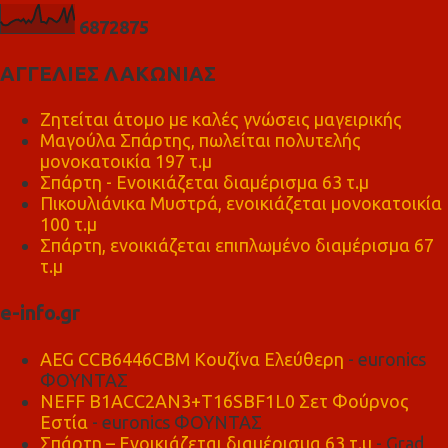
6
8
7
2
8
7
5
ΑΓΓΕΛΙΕΣ ΛΑΚΩΝΙΑΣ
Ζητείται άτομο με καλές γνώσεις μαγειρικής
Μαγούλα Σπάρτης, πωλείται πολυτελής
μονοκατοικία 197 τ.μ
Σπάρτη - Ενοικιάζεται διαμέρισμα 63 τ.μ
Πικουλιάνικα Μυστρά, ενοικιάζεται μονοκατοικία
100 τ.μ
Σπάρτη, ενοικιάζεται επιπλωμένο διαμέρισμα 67
τ.μ
e-info.gr
AEG CCB6446CBM Κουζίνα Ελεύθερη
- euronics
ΦΟΥΝΤΑΣ
NEFF B1ACC2AN3+T16SBF1L0 Σετ Φούρνος
Εστία
- euronics ΦΟΥΝΤΑΣ
Σπάρτη – Ενοικιάζεται διαμέρισμα 63 τ.μ
- Grad