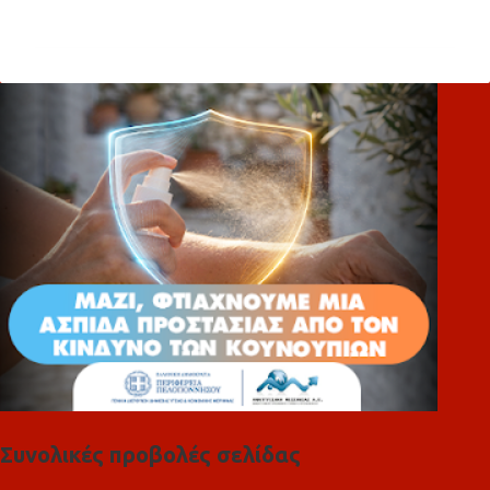
χ
ό
λ
ι
α
Συνολικές προβολές σελίδας