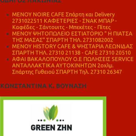
ΟΔΗΓΟΣ ΛΑΚΩΝΙΑΣ
MENOY NOIRE CAFE Σπάρτη και Delivery
2731022511 ΚΑΦΕΤΕΡΙΕΣ - ΣΝΑΚ ΜΠΑΡ -
Καφέδες - Σάντουιτς - Μπεκέτες - Πίτες
ΜΕΝΟΥ ΨΗΤΟΠΩΛΕΙΟ ΕΣΤΙΑΤΟΡΙΟ " Η ΠΙΑΤΣΑ
ΤΗΣ ΜΑΣΑΣ" ΣΠΑΡΤΗ ΤΗΛ. 2731082002
ΜΕΝΟΥ HISTORY CAFE & ΨΗΣΤΑΡΙΑ ΛΕΩΝΙΔΑΣ
ΣΠΑΡΤΗ ΤΗΛ. 27310 21138 - CAFE 27310 20510
ΑΦΑΙ ΒΑΚΑΛΟΠΟΥΛΟΥ Ο.Ε ΠΩΛΗΣΕΙΣ SERVICE
ΑΝΤΑΛΛΑΚΤΙΚΑ ΑΥΤΟΚΙΝΗΤΩΝ 2οχλμ.
Σπάρτης Γυθειού ΣΠΑΡΤΗ Τηλ. 27310 26347
ΚΩΝΣΤΑΝΤΙΝΑ Κ. ΒΟΥΝΑΣΗ