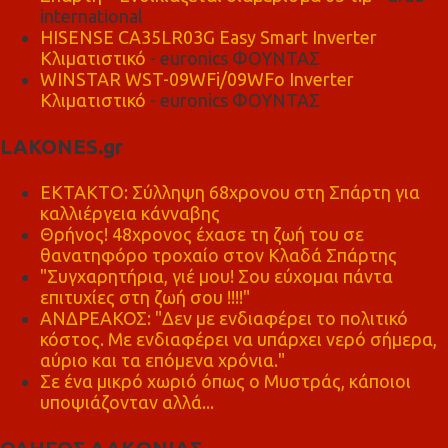
international
HISENSE CA35LR03G Easy Smart Inverter
Κλιματιστικό
- euronics ΦΟΥΝΤΑΣ
WINSTAR WST-09WFi/09WFo Inverter
Κλιματιστικό
- euronics ΦΟΥΝΤΑΣ
LAKONES.gr
ΕΚΤΑΚΤΟ: Σύλληψη 68χρονου στη Σπάρτη για
καλλιέργεια κάνναβης
Θρήνος! 48χρονος έχασε τη ζωή του σε
θανατηφόρο τροχαίο στον Κλαδά Σπάρτης
"Συγχαρητήρια, γιέ μου! Σου εύχομαι πάντα
επιτυχίες στη ζωή σου !!!!"
ΑΝΔΡΕΑΚΟΣ: "Δεν με ενδιαφέρει το πολιτικό
κόστος. Με ενδιαφέρει να υπάρχει νερό σήμερα,
αύριο και τα επόμενα χρόνια."
Σε ένα μικρό χωριό όπως ο Μυστράς, κάποιοι
υποψιάζονταν αλλά...