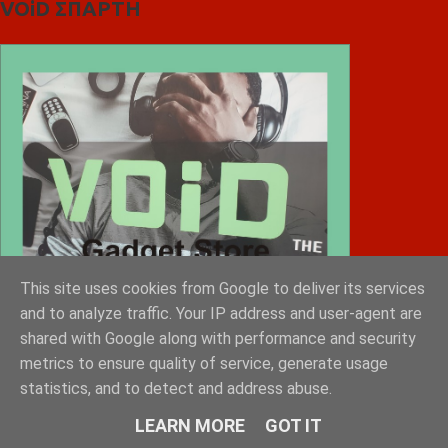
VOiD ΣΠΑΡΤΗ
This site uses cookies from Google to deliver its services
and to analyze traffic. Your IP address and user-agent are
shared with Google along with performance and security
metrics to ensure quality of service, generate usage
statistics, and to detect and address abuse.
LEARN MORE
GOT IT
Diafimistes.gr