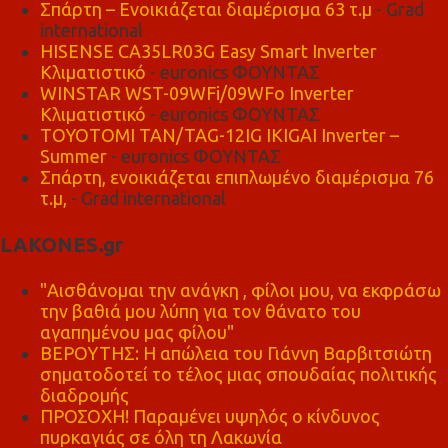
Σπάρτη – Ενοικιάζεται διαμέρισμα 63 τ.μ
- Grad
international
HISENSE CA35LR03G Easy Smart Inverter
Κλιματιστικό
- euronics ΦΟΥΝΤΑΣ
WINSTAR WST-09WFi/09WFo Inverter
Κλιματιστικό
- euronics ΦΟΥΝΤΑΣ
TOYOTOMI TAN/TAG-12IG IKIGAI Inverter –
Summer
- euronics ΦΟΥΝΤΑΣ
Σπάρτη, ενοικιάζεται επιπλωμένο διαμέρισμα 76
τ.μ,
- Grad international
LAKONES.gr
"Αισθάνομαι την ανάγκη , φίλοι μου, να εκφράσω
την βαθιά μου λύπη για τον θάνατο του
αγαπημένου μας φίλου"
ΒΕΡΟΥΤΗΣ: Η απώλεια του Γιάννη Βαρβιτσιώτη
σηματοδοτεί το τέλος μιας σπουδαίας πολιτικής
διαδρομής
ΠΡΟΣΟΧΗ! Παραμένει υψηλός ο κίνδυνος
πυρκαγιάς σε όλη τη Λακωνία