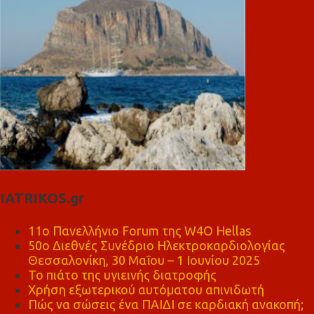
IATRIKOS.gr
11ο Πανελλήνιο Forum της W4O Hellas
50ο Διεθνές Συνέδριο Ηλεκτροκαρδιολογίας
Θεσσαλονίκη, 30 Μαΐου – 1 Ιουνίου 2025
Το πιάτο της υγιεινής διατροφής
Χρήση εξωτερικού αυτόματου απινιδωτή
Πώς να σώσεις ένα ΠΑΙΔΙ σε καρδιακή ανακοπή;