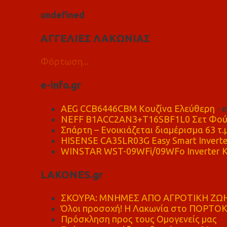
u
n
d
e
f
n
e
d
ΑΓΓΕΛΙΕΣ ΛΑΚΩΝΙΑΣ
Φόρτωση...
e-info.gr
AEG CCB6446CBM Κουζίνα Ελεύθερη
- 
NEFF B1ACC2AN3+T16SBF1L0 Σετ Φού
Σπάρτη – Ενοικιάζεται διαμέρισμα 63 τ.
HISENSE CA35LR03G Easy Smart Inverte
WINSTAR WST-09WFi/09WFo Inverter Κ
LAKONES.gr
ΣΚΟΥΡΑ: ΜΝΗΜΕΣ ΑΠΟ ΑΓΡΟΤΙΚΗ ΖΩΗ
Όλοι προσοχή! Η Λακωνία στο ΠΟΡΤΟ
Πρόσκληση προς τους Ομογενείς μας