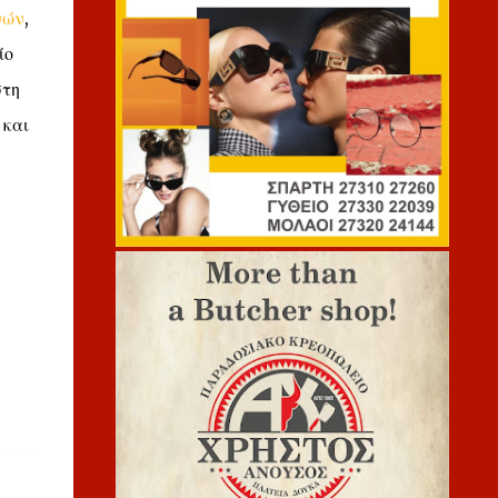
νών
,
ίο
στη
 και