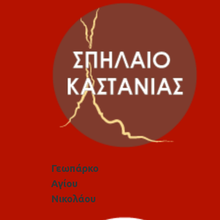
Γεωπάρκο
Αγίου
Νικολάου