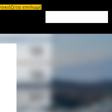
κιάζεται επιπλωμένο διαμέρισμα 65τ.μ Σπάρτη - πωλ