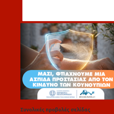
χ
ό
λ
ι
α
Συνολικές προβολές σελίδας