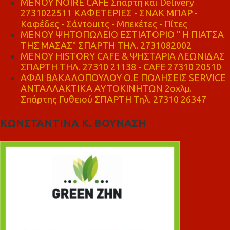
MENOY NOIRE CAFE Σπάρτη και Delivery
2731022511 ΚΑΦΕΤΕΡΙΕΣ - ΣΝΑΚ ΜΠΑΡ -
Καφέδες - Σάντουιτς - Μπεκέτες - Πίτες
ΜΕΝΟΥ ΨΗΤΟΠΩΛΕΙΟ ΕΣΤΙΑΤΟΡΙΟ " Η ΠΙΑΤΣΑ
ΤΗΣ ΜΑΣΑΣ" ΣΠΑΡΤΗ ΤΗΛ. 2731082002
ΜΕΝΟΥ HISTORY CAFE & ΨΗΣΤΑΡΙΑ ΛΕΩΝΙΔΑΣ
ΣΠΑΡΤΗ ΤΗΛ. 27310 21138 - CAFE 27310 20510
ΑΦΑΙ ΒΑΚΑΛΟΠΟΥΛΟΥ Ο.Ε ΠΩΛΗΣΕΙΣ SERVICE
ΑΝΤΑΛΛΑΚΤΙΚΑ ΑΥΤΟΚΙΝΗΤΩΝ 2οχλμ.
Σπάρτης Γυθειού ΣΠΑΡΤΗ Τηλ. 27310 26347
ΚΩΝΣΤΑΝΤΙΝΑ Κ. ΒΟΥΝΑΣΗ