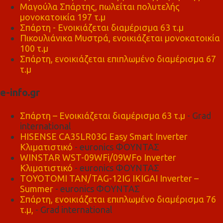
Μαγούλα Σπάρτης, πωλείται πολυτελής
μονοκατοικία 197 τ.μ
Σπάρτη - Ενοικιάζεται διαμέρισμα 63 τ.μ
Πικουλιάνικα Μυστρά, ενοικιάζεται μονοκατοικία
100 τ.μ
Σπάρτη, ενοικιάζεται επιπλωμένο διαμέρισμα 67
τ.μ
e-info.gr
Σπάρτη – Ενοικιάζεται διαμέρισμα 63 τ.μ
- Grad
international
HISENSE CA35LR03G Easy Smart Inverter
Κλιματιστικό
- euronics ΦΟΥΝΤΑΣ
WINSTAR WST-09WFi/09WFo Inverter
Κλιματιστικό
- euronics ΦΟΥΝΤΑΣ
TOYOTOMI TAN/TAG-12IG IKIGAI Inverter –
Summer
- euronics ΦΟΥΝΤΑΣ
Σπάρτη, ενοικιάζεται επιπλωμένο διαμέρισμα 76
τ.μ,
- Grad international