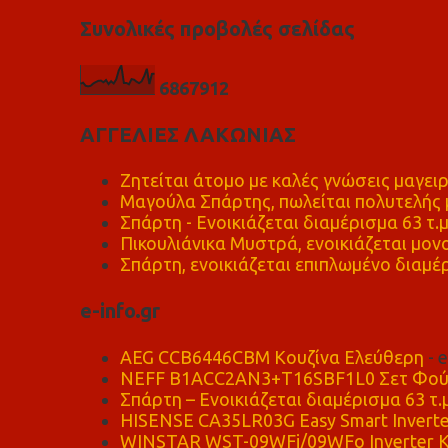
Συνολικές προβολές σελίδας
6
8
6
7
9
1
2
ΑΓΓΕΛΙΕΣ ΛΑΚΩΝΙΑΣ
Ζητείται άτομο με καλές γνώσεις μαγειρ
Μαγούλα Σπάρτης, πωλείται πολυτελής μ
Σπάρτη - Ενοικιάζεται διαμέρισμα 63 τ.
Πικουλιάνικα Μυστρά, ενοικιάζεται μονο
Σπάρτη, ενοικιάζεται επιπλωμένο διαμέρ
e-info.gr
AEG CCB6446CBM Κουζίνα Ελεύθερη
- 
NEFF B1ACC2AN3+T16SBF1L0 Σετ Φού
Σπάρτη – Ενοικιάζεται διαμέρισμα 63 τ.
HISENSE CA35LR03G Easy Smart Inverte
WINSTAR WST-09WFi/09WFo Inverter Κ