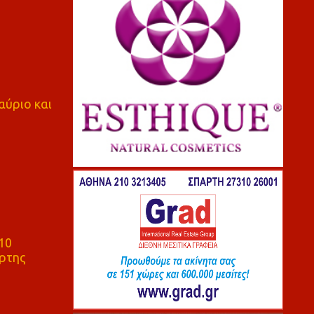
αύριο και
10
ρτης