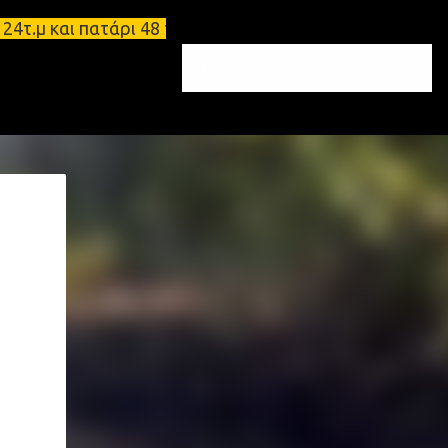
 και πατάρι 48 τ.μ Σπάρτη - Ενοικιάζεται επιπλωμέ