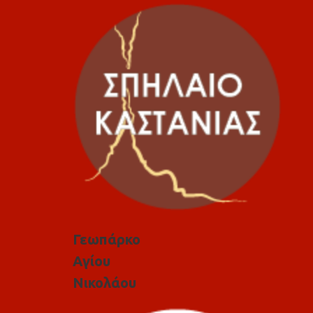
Γεωπάρκο
Αγίου
Νικολάου