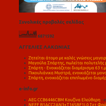
Συνολικές προβολές σελίδας
6
8
7
1
5
9
2
ΑΓΓΕΛΙΕΣ ΛΑΚΩΝΙΑΣ
Ζητείται άτομο με καλές γνώσεις μαγειρ
Μαγούλα Σπάρτης, πωλείται πολυτελής μ
Σπάρτη - Ενοικιάζεται διαμέρισμα 63 τ.
Πικουλιάνικα Μυστρά, ενοικιάζεται μονο
Σπάρτη, ενοικιάζεται επιπλωμένο διαμέρ
e-info.gr
AEG CCB6446CBM Κουζίνα Ελεύθερη
- 
NEFF B1ACC2AN3+T16SBF1L0 Σετ Φού