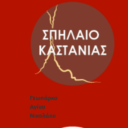
Γεωπάρκο
Αγίου
Νικολάου