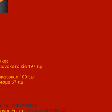
ικής
ονοκατοικία 197 τ.μ
μ
κατοικία 100 τ.μ
ισμα 67 τ.μ
euronics ΦΟΥΝΤΑΣ
ρνος Εστία
- euronics ΦΟΥΝΤΑΣ