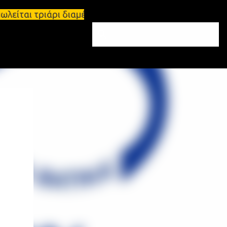
 πωλείται τριάρι διαμέρισμα 91τ.μ Ζητούνται υπάλλ