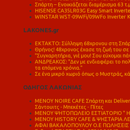
Σπάρτη – Ενοικιάζεται διαμέρισμα 63 τ.
HISENSE CA35LR03G Easy Smart Inverte
WINSTAR WST-09WFi/09WFo Inverter Κ
LAKONES.gr
ΕΚΤΑΚΤΟ: Σύλληψη 68χρονου στη Σπάρτ
Θρήνος! 48χρονος έχασε τη ζωή του σ
"Συγχαρητήρια, γιέ μου! Σου εύχομαι πάν
ΑΝΔΡΕΑΚΟΣ: "Δεν με ενδιαφέρει το πολι
τα επόμενα χρόνια."
Σε ένα μικρό χωριό όπως ο Μυστράς, κά
ΟΔΗΓΟΣ ΛΑΚΩΝΙΑΣ
MENOY NOIRE CAFE Σπάρτη και Delive
Σάντουιτς - Μπεκέτες - Πίτες
ΜΕΝΟΥ ΨΗΤΟΠΩΛΕΙΟ ΕΣΤΙΑΤΟΡΙΟ " Η 
ΜΕΝΟΥ HISTORY CAFE & ΨΗΣΤΑΡΙΑ ΛΕΩ
ΑΦΑΙ ΒΑΚΑΛΟΠΟΥΛΟΥ Ο.Ε ΠΩΛΗΣΕΙΣ 