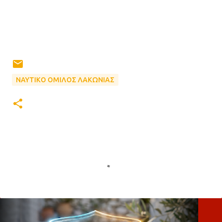
ΝΑΥΤΙΚΟ ΟΜΙΛΟΣ ΛΑΚΩΝΙΑΣ
Σ
χ
ό
λ
ι