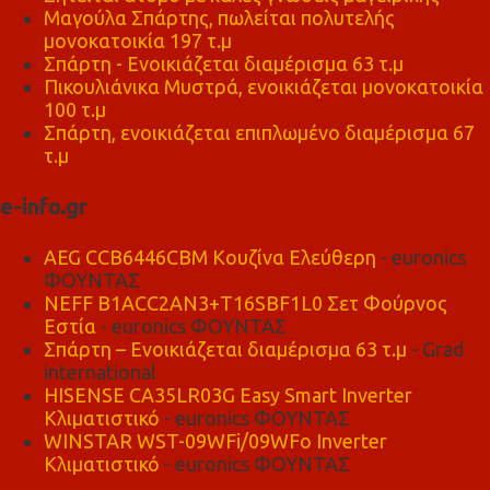
Μαγούλα Σπάρτης, πωλείται πολυτελής
μονοκατοικία 197 τ.μ
Σπάρτη - Ενοικιάζεται διαμέρισμα 63 τ.μ
Πικουλιάνικα Μυστρά, ενοικιάζεται μονοκατοικία
100 τ.μ
Σπάρτη, ενοικιάζεται επιπλωμένο διαμέρισμα 67
τ.μ
e-info.gr
AEG CCB6446CBM Κουζίνα Ελεύθερη
- euronics
ΦΟΥΝΤΑΣ
NEFF B1ACC2AN3+T16SBF1L0 Σετ Φούρνος
Εστία
- euronics ΦΟΥΝΤΑΣ
Σπάρτη – Ενοικιάζεται διαμέρισμα 63 τ.μ
- Grad
international
HISENSE CA35LR03G Easy Smart Inverter
Κλιματιστικό
- euronics ΦΟΥΝΤΑΣ
WINSTAR WST-09WFi/09WFo Inverter
Κλιματιστικό
- euronics ΦΟΥΝΤΑΣ