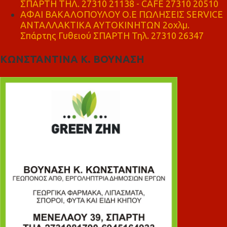
ΣΠΑΡΤΗ ΤΗΛ. 27310 21138 - CAFE 27310 20510
ΑΦΑΙ ΒΑΚΑΛΟΠΟΥΛΟΥ Ο.Ε ΠΩΛΗΣΕΙΣ SERVICE
ΑΝΤΑΛΛΑΚΤΙΚΑ ΑΥΤΟΚΙΝΗΤΩΝ 2οχλμ.
Σπάρτης Γυθειού ΣΠΑΡΤΗ Τηλ. 27310 26347
ΚΩΝΣΤΑΝΤΙΝΑ Κ. ΒΟΥΝΑΣΗ