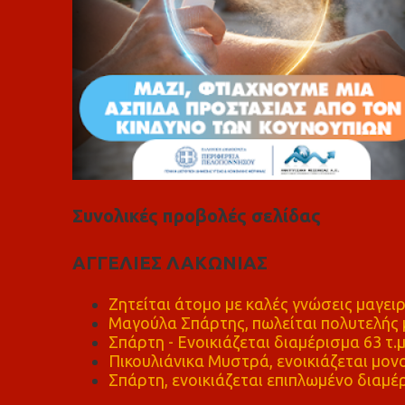
Συνολικές προβολές σελίδας
ΑΓΓΕΛΙΕΣ ΛΑΚΩΝΙΑΣ
Ζητείται άτομο με καλές γνώσεις μαγειρ
Μαγούλα Σπάρτης, πωλείται πολυτελής μ
Σπάρτη - Ενοικιάζεται διαμέρισμα 63 τ.
Πικουλιάνικα Μυστρά, ενοικιάζεται μονο
Σπάρτη, ενοικιάζεται επιπλωμένο διαμέρ