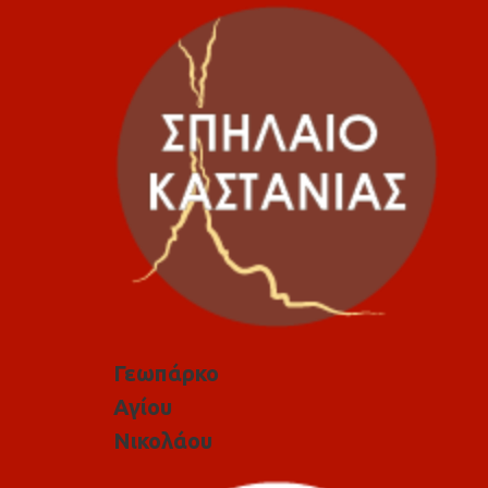
Γεωπάρκο
Αγίου
Νικολάου