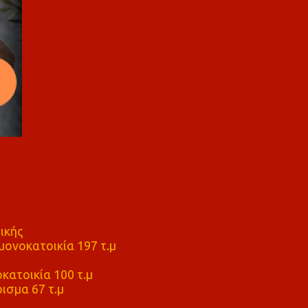
ικής
ονοκατοικία 197 τ.μ
μ
κατοικία 100 τ.μ
ισμα 67 τ.μ