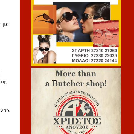
, με
ς
 της
υν τα