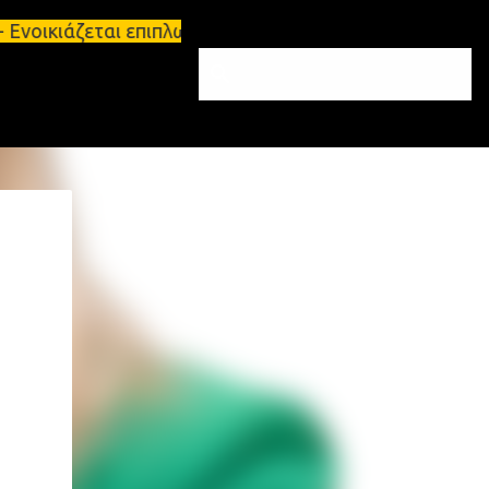
Ενοικιάζεται επιπλωμένο διαμέρισμα 65τ.μ Σπάρτη -