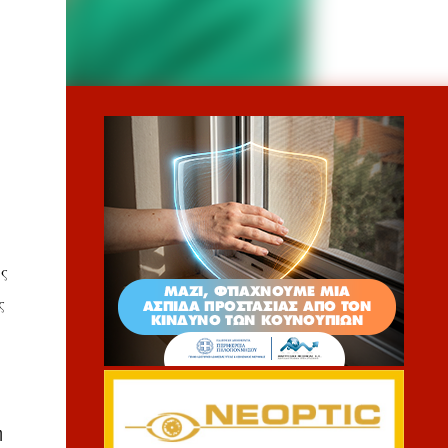
ς
ς
η