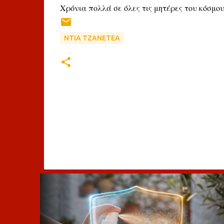
Χρόνια πολλά σε όλες τις μητέρες του κόσμου
ΝΤΙΑ ΤΖΑΝΕΤΕΑ
Σ
χ
ό
λ
ι
α