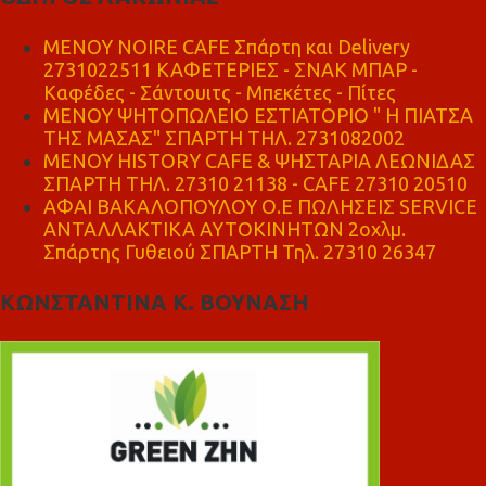
MENOY NOIRE CAFE Σπάρτη και Delivery
2731022511 ΚΑΦΕΤΕΡΙΕΣ - ΣΝΑΚ ΜΠΑΡ -
Καφέδες - Σάντουιτς - Μπεκέτες - Πίτες
ΜΕΝΟΥ ΨΗΤΟΠΩΛΕΙΟ ΕΣΤΙΑΤΟΡΙΟ " Η ΠΙΑΤΣΑ
ΤΗΣ ΜΑΣΑΣ" ΣΠΑΡΤΗ ΤΗΛ. 2731082002
ΜΕΝΟΥ HISTORY CAFE & ΨΗΣΤΑΡΙΑ ΛΕΩΝΙΔΑΣ
ΣΠΑΡΤΗ ΤΗΛ. 27310 21138 - CAFE 27310 20510
ΑΦΑΙ ΒΑΚΑΛΟΠΟΥΛΟΥ Ο.Ε ΠΩΛΗΣΕΙΣ SERVICE
ΑΝΤΑΛΛΑΚΤΙΚΑ ΑΥΤΟΚΙΝΗΤΩΝ 2οχλμ.
Σπάρτης Γυθειού ΣΠΑΡΤΗ Τηλ. 27310 26347
ΚΩΝΣΤΑΝΤΙΝΑ Κ. ΒΟΥΝΑΣΗ