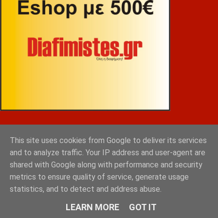
ΒΕΚΡΑΚΟΣ
This site uses cookies from Google to deliver its services
and to analyze traffic. Your IP address and user-agent are
shared with Google along with performance and security
metrics to ensure quality of service, generate usage
statistics, and to detect and address abuse.
LEARN MORE
GOT IT