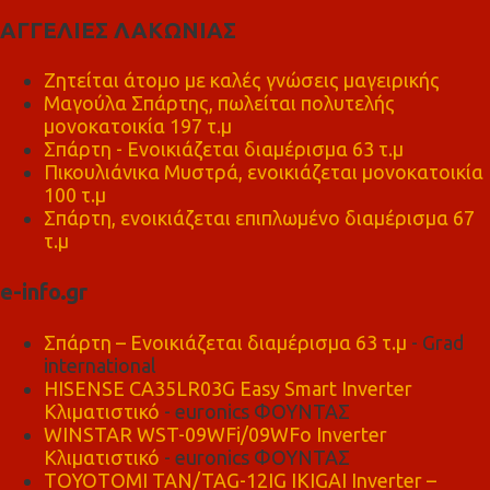
ΑΓΓΕΛΙΕΣ ΛΑΚΩΝΙΑΣ
Ζητείται άτομο με καλές γνώσεις μαγειρικής
Μαγούλα Σπάρτης, πωλείται πολυτελής
μονοκατοικία 197 τ.μ
Σπάρτη - Ενοικιάζεται διαμέρισμα 63 τ.μ
Πικουλιάνικα Μυστρά, ενοικιάζεται μονοκατοικία
100 τ.μ
Σπάρτη, ενοικιάζεται επιπλωμένο διαμέρισμα 67
τ.μ
e-info.gr
Σπάρτη – Ενοικιάζεται διαμέρισμα 63 τ.μ
- Grad
international
HISENSE CA35LR03G Easy Smart Inverter
Κλιματιστικό
- euronics ΦΟΥΝΤΑΣ
WINSTAR WST-09WFi/09WFo Inverter
Κλιματιστικό
- euronics ΦΟΥΝΤΑΣ
TOYOTOMI TAN/TAG-12IG IKIGAI Inverter –