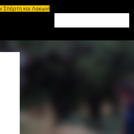
αι Λακωνία Σπάρτη - Ενοικιάζεται κατάστημα 134 τ.