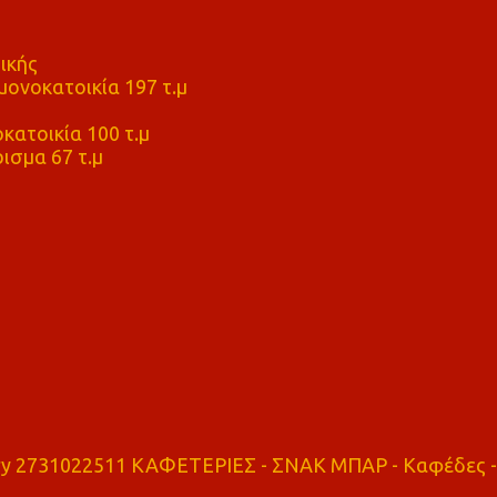
ικής
ονοκατοικία 197 τ.μ
μ
κατοικία 100 τ.μ
ισμα 67 τ.μ
ry 2731022511 ΚΑΦΕΤΕΡΙΕΣ - ΣΝΑΚ ΜΠΑΡ - Καφέδες -