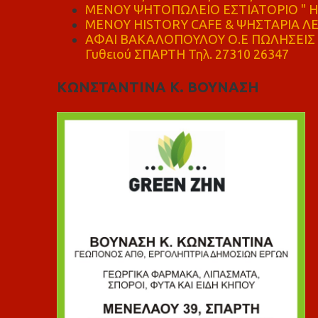
ΜΕΝΟΥ ΨΗΤΟΠΩΛΕΙΟ ΕΣΤΙΑΤΟΡΙΟ " Η 
ΜΕΝΟΥ HISTORY CAFE & ΨΗΣΤΑΡΙΑ ΛΕΩ
ΑΦΑΙ ΒΑΚΑΛΟΠΟΥΛΟΥ Ο.Ε ΠΩΛΗΣΕΙΣ 
Γυθειού ΣΠΑΡΤΗ Τηλ. 27310 26347
ΚΩΝΣΤΑΝΤΙΝΑ Κ. ΒΟΥΝΑΣΗ