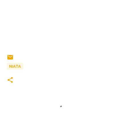
ΝΙΑΤΑ
Σ
χ
ό