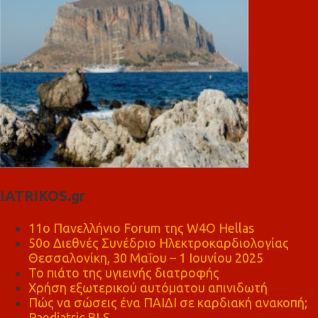
IATRIKOS.gr
11ο Πανελλήνιο Forum της W4O Hellas
50ο Διεθνές Συνέδριο Ηλεκτροκαρδιολογίας
Θεσσαλονίκη, 30 Μαΐου – 1 Ιουνίου 2025
Το πιάτο της υγιεινής διατροφής
Χρήση εξωτερικού αυτόματου απινιδωτή
Πώς να σώσεις ένα ΠΑΙΔΙ σε καρδιακή ανακοπή;
Paediatric BLS