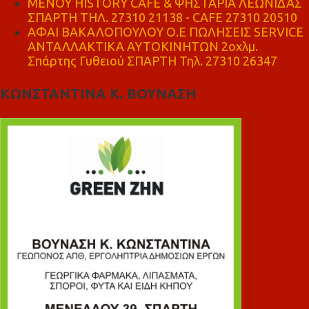
ΜΕΝΟΥ HISTORY CAFE & ΨΗΣΤΑΡΙΑ ΛΕΩΝΙΔΑΣ
ΣΠΑΡΤΗ ΤΗΛ. 27310 21138 - CAFE 27310 20510
ΑΦΑΙ ΒΑΚΑΛΟΠΟΥΛΟΥ Ο.Ε ΠΩΛΗΣΕΙΣ SERVICE
ΑΝΤΑΛΛΑΚΤΙΚΑ ΑΥΤΟΚΙΝΗΤΩΝ 2οχλμ.
Σπάρτης Γυθειού ΣΠΑΡΤΗ Τηλ. 27310 26347
ΚΩΝΣΤΑΝΤΙΝΑ Κ. ΒΟΥΝΑΣΗ