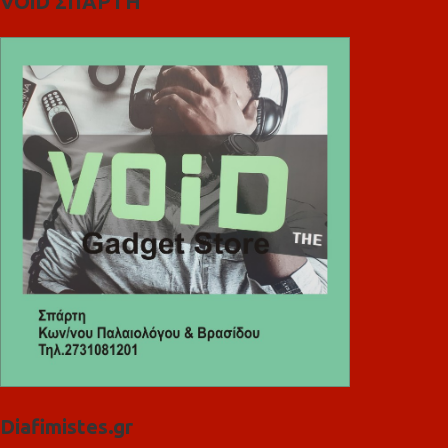
VOiD ΣΠΑΡΤΗ
Diafimistes.gr