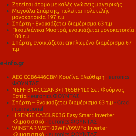
Ζητείται άτομο με καλές γνώσεις μαγειρικής
Μαγούλα Σπάρτης, πωλείται πολυτελής
μονοκατοικία 197 τ.μ
Σπάρτη - Ενοικιάζεται διαμέρισμα 63 τ.μ
Πικουλιάνικα Μυστρά, ενοικιάζεται μονοκατοικία
100 τ.μ
Σπάρτη, ενοικιάζεται επιπλωμένο διαμέρισμα 67
τ.μ
e-info.gr
AEG CCB6446CBM Κουζίνα Ελεύθερη
- euronics
ΦΟΥΝΤΑΣ
NEFF B1ACC2AN3+T16SBF1L0 Σετ Φούρνος
Εστία
- euronics ΦΟΥΝΤΑΣ
Σπάρτη – Ενοικιάζεται διαμέρισμα 63 τ.μ
- Grad
international
HISENSE CA35LR03G Easy Smart Inverter
Κλιματιστικό
- euronics ΦΟΥΝΤΑΣ
WINSTAR WST-09WFi/09WFo Inverter
Κλιματιστικό
- euronics ΦΟΥΝΤΑΣ