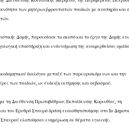
της Διεύθυνσης Κοινωνικής Μέριμνας της Περιφέρειας Πελ/σου
ρινότητα των μητέρων/φροντιστών παιδιών με αναπηρία και 
υτών.
στικής Δομής, παρουσίασε το σκοπό και το έργο της Δομής εν
χολογική υποστήριξη και ενδυνάμωση της αναφερθείσας ομάδ
ικοδομητικού διαλόγου μεταξύ των παρευρισκόμενων και την
ες των παιδιών, ως ένδειξη εκτίμησης και σεβασμού.
με τη Διεύθυνση Πρωτοβάθμιας Εκπαίδευσης Κορινθίας, τη
ι τον Ερυθρό Σταυρό δράση ευαισθητοποίησης στο 1ο Δημοτι
 Σταυρού υλοποίησαν ενημέρωση σε θέματα υγιεινής.