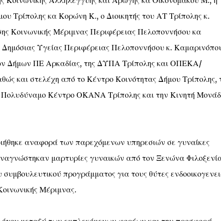
ς Κοινωνικής Αλληλεγγύης και Αρωγής κα Οικονομάκου Μ., η
υ Τρίπολης κα Κορώνη Κ., ο Διοικητής του ΑΤ Τρίπολης κ.
σης Κοινωνικής Μέριμνας Περιφέρειας Πελοποννήσου κα
ς Δημόσιας Υγείας Περιφέρειας Πελοποννήσου κ. Καμαρινόπο
ων Δήμων ΠΕ Αρκαδίας, της ΔΥΠΑ Τρίπολης και ΟΠΕΚΑ/
θώς και στελέχη από το Κέντρο Κοινότητας Δήμου Τρίπολης, 
 Πολυδύναμο Κέντρο ΟΚΑΝΑ Τρίπολης και την Κινητή Μονά
οιήθηκε αναφορά των παρεχόμενων υπηρεσιών σε γυναίκες
 αναγνώστηκαν μαρτυρίες γυναικών από τον Ξενώνα Φιλοξενί
 συμβουλευτικού προγράμματος για τους θύτες ενδοοικογενει
 Κοινωνικής Μέριμνας.