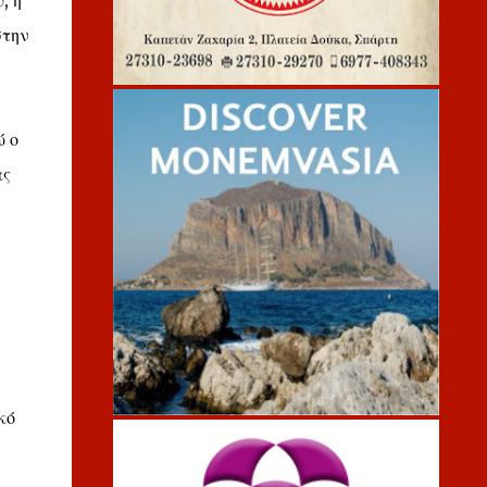
, η
στην
ώ ο
ας
κό