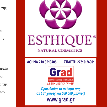
 της
α
την
αικών
κε
ς της
λον.