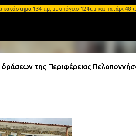
Μετάβαση στο κύριο περιεχόμενο
τημα 134 τ.μ, με υπόγειο 124τ.μ και πατάρι 48 τ.μ
ά δράσεων της Περιφέρειας Πελοποννή