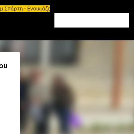
 Σπάρτη - Ενοικιάζεται επιπλωμένο διαμέρισμα 65τ.
σου