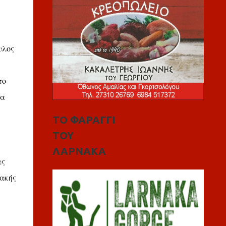
υλος
το
δα
ΤΟ ΦΑΡΑΓΓΙ
ΤΟΥ
ΛΑΡΝΑΚΑ
ας
ακής