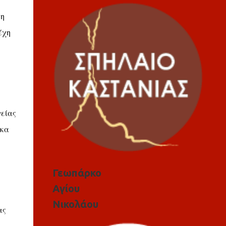
ση
έχη
γείας
 κα
Γεωπάρκο
Αγίου
Νικολάου
ας