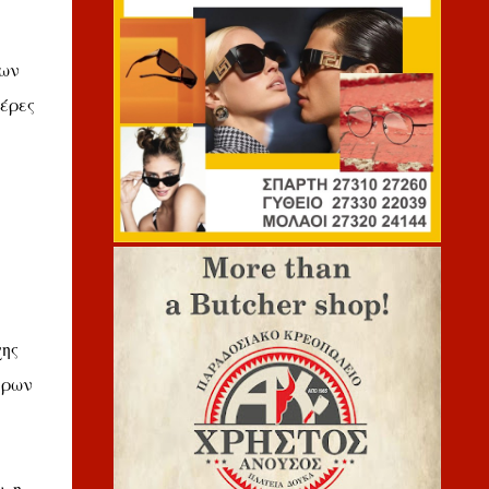
εων
τέρες
χης
έρων