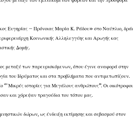
αλόγου μεταξύ των εμπλεκόμενων φορέων και την προσφορά
κος Ευγηρίας – Πρόνοιας Μαρία Κ. Ράδου» στο Ναύπλιο, δρά
περιφερειάρχη Κοινωνικής Αλληλεγγύης και Αρωγής κας
στικής Δομής.
ογος μεταξύ των παρευρισκόμενων, όπου έγινε αναφορά στην
γία του Ιδρύματος και στα προβλήματα που αντιμετωπίζουν.
ο ‘’΄Μικρές ιστορίες για Μεγάλους ανθρώπους’’. Οι οικότροφοι
ησαν και χόρεψαν τραγούδια του τόπου μας.
νηστικών δώρων, ως ένδειξη εκτίμησης και σεβασμού στον