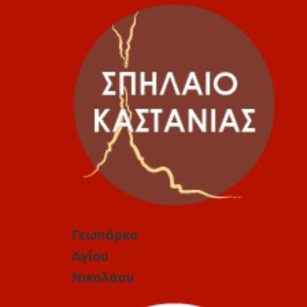
Γεωπάρκο
Αγίου
Νικολάου