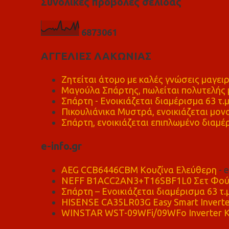
Συνολικές προβολές σελίδας
6
8
7
3
0
6
1
ΑΓΓΕΛΙΕΣ ΛΑΚΩΝΙΑΣ
Ζητείται άτομο με καλές γνώσεις μαγειρ
Μαγούλα Σπάρτης, πωλείται πολυτελής μ
Σπάρτη - Ενοικιάζεται διαμέρισμα 63 τ.
Πικουλιάνικα Μυστρά, ενοικιάζεται μονο
Σπάρτη, ενοικιάζεται επιπλωμένο διαμέρ
e-info.gr
AEG CCB6446CBM Κουζίνα Ελεύθερη
- 
NEFF B1ACC2AN3+T16SBF1L0 Σετ Φού
Σπάρτη – Ενοικιάζεται διαμέρισμα 63 τ.
HISENSE CA35LR03G Easy Smart Inverte
WINSTAR WST-09WFi/09WFo Inverter Κ