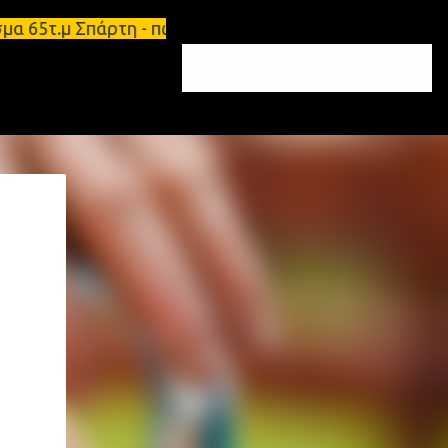
μα 65τ.μ Σπάρτη - πωλείται τριάρι διαμέρισμα 91τ.