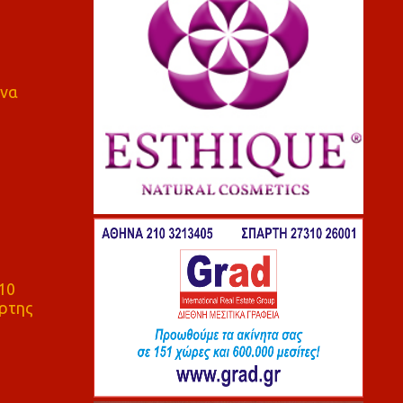
 να
10
ρτης